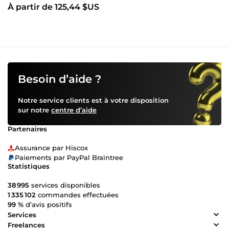
À partir de 125,44 $US
GRAPHIQUES / DIAPORAMA
Besoin d’aide ?
Notre service clients est à votre disposition
sur notre
centre d’aide
Partenaires
Assurance par Hiscox
Paiements par PayPal Braintree
Statistiques
38 995
services disponibles
1 335 102
commandes effectuées
99 %
d’avis positifs
Services
Freelances