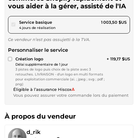
vous aider à la gérer, assisté de l'IA
pour 924,89 $US
Service basique
1 003,50 $US
4 jours de réalisation
Ce vendeur n’est pas assujetti à la TVA.
Personnaliser le service
Création logo
+ 119,17 $US
Délai supplémentaire de 1 jour
3 pistes de logo puis choix de la piste avec 3
retouches. LIVRAISON - d'un logo en multi formats
pour exploitation commerciale (ai. ; jpeg ; svg ; pdf ;
png)
Éligible à l’assurance Hiscox
Vous pouvez assurer votre commande lors du paiement
À propos du vendeur
d_rik