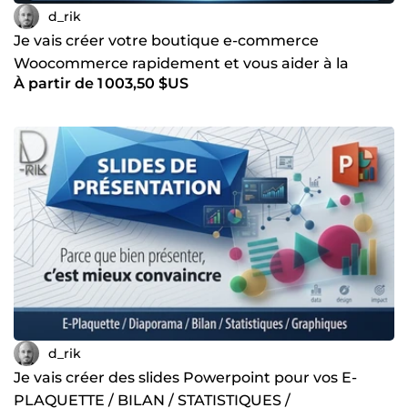
d_rik
Je vais créer votre boutique e-commerce
Woocommerce rapidement et vous aider à la
À partir de 1 003,50 $US
gérer, assisté de l'IA
d_rik
Je vais créer des slides Powerpoint pour vos E-
PLAQUETTE / BILAN / STATISTIQUES /