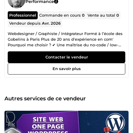
Performance
Professionnel
Commande en cours
0
Vente au total
0
Vendeur depuis
Avr. 2026
Webdesigner / Graphiste / Intégrateur Formé à l’école des
Gobelins à Paris Plus de 20 ans d'expérience en com'
Pourquoi me choisir ? ✔ Une maîtrise du no-code / low-
code et de l'IA Optimiser les délais et les coûts de votre
projet tout en conservant une exigence créative forte de
Contacter le vendeur
ma part. ✔ Un partenaire à l’écoute et impliqué Réactif,
attentif et force de proposition, je m’adapte à vos enjeux
En savoir plus
pour vous apporter des solutions concrètes (mes avis
clients en témoignent). ✔ Du design qui convertit Je ne
crée pas seulement du “beau”, mais des interfaces et
visuels pensées pour attirer, convaincre de potentiels
clients. ✔ Une expertise globale Du print au digital, je
Autres services de ce vendeur
maîtrise toute la chaîne créative pour garantir cohérence et
impact sur tous vos supports. ▶ SITE WEB Webdesign
UX/UI, prototypage, mobile first, A/B testing, design
thinking, sous FIGMA, (IA assistance : FIGMA MAKE)
Maitrise de nombreux CMS LOW-CODE et NO-CODE pour
la refonte ou création de site vitrine et e-commerce: