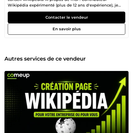
Wikipédia expérimenté (plus de 12 ans d'expérience), je
propose des services de conseil en freelance. Mes services :
Presque tous types de tâches Wikipédia, notamment :
Contacter le vendeur
Création de nouvelles pages Wikipédia Modification/Mise
à jour de pages existantes Modification des infoboxes et
En savoir plus
insertion/mise à jour d'images Correction des problèmes
liés aux pages existantes (balises comme Notoriété,
Publicité, Co-intérêt, etc.) Conseil : accompagnement et
solutions personnalisées pour résoudre les problèmes
spécifiques à certaines pages etc.
Autres services de ce vendeur