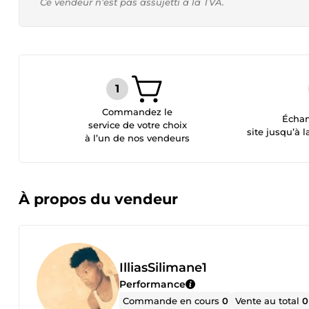
Ce vendeur n’est pas assujetti à la TVA.
Commandez le
Échan
service de votre choix
site jusqu’à l
à l’un de nos vendeurs
À propos du vendeur
IlliasSilimane1
Performance
Commande en cours
0
Vente au total
0