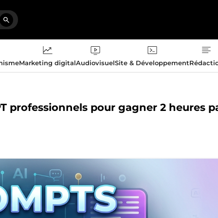
phisme
Marketing digital
Audiovisuel
Site & Développement
Rédacti
PT professionnels pour gagner 2 heures p