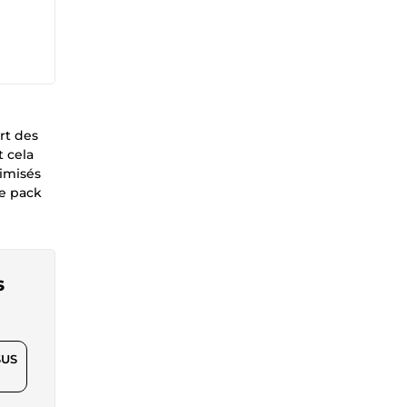
rt des
t cela
timisés
ce pack
s
$US