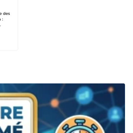
se des
 :