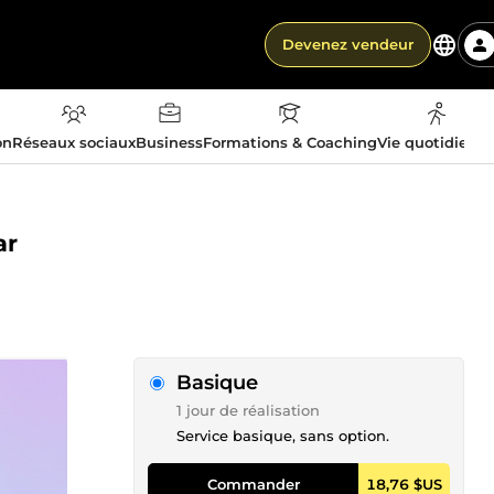
Devenez vendeur
on
Réseaux sociaux
Business
Formations & Coaching
Vie quotidienn
ar
Basique
1 jour de réalisation
Service basique, sans option.
Commander
18,76 $US