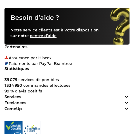
Recherche d'informations sur internet 10€ Saisie de
documents 10€ Tester un site web + avis 10€
Besoin d’aide ?
Notre service clients est à votre disposition
sur notre
centre d’aide
Partenaires
Assurance par Hiscox
Paiements par PayPal Braintree
Statistiques
39 079
services disponibles
1 334 950
commandes effectuées
99 %
d’avis positifs
Services
Freelances
ComeUp