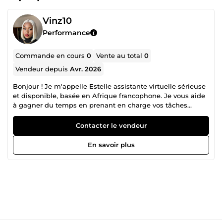
Vinz10
Performance
Commande en cours
0
Vente au total
0
Vendeur depuis
Avr. 2026
Bonjour ! Je m'appelle Estelle assistante virtuelle sérieuse
et disponible, basée en Afrique francophone. Je vous aide
à gagner du temps en prenant en charge vos tâches
quotidiennes à distance : ✅ Saisie et mise en forme de
documents ✅ Recherches sur internet et synthèse
Contacter le vendeur
d'informations ✅ Gestion et réponse aux commentaires
sur vos réseaux sociaux ✅ Rédaction d'emails, messages et
En savoir plus
courriers professionnels ✅ Réponse aux emails de vos
clients ✅ Création de CV et lettres de motivation ✅ Test de
sites web et retours détaillés ✅ Prise de commandes et
gestion de votre service client Je suis rapide, organisée,
discrète et disponible pour vous accompagner au
quotidien. Contactez-moi, je réponds rapidement !Service
Prix de départ Rédiger un email ou message 10€ Créer un
CV complet 10€ Gérer vos réseaux sociaux (1 jour) 10€