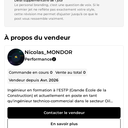
Délai supplémentaire de 1 jour
Le personal branding, c'est une question de voix. Si le
premier jet ne reflète pas exactement votre style,
cette révision me permet d'ajuster jusqu'à ce que le
post vous ressemble vraiment.
À propos du vendeur
Nicolas_MONDOR
Performance
Commande en cours
0
Vente au total
0
Vendeur depuis
Avr. 2026
Ingénieur en formation à l'ESTP (Grande École de la
Construction) et actuellement en poste en tant
qu'ingénieur technico-commercial dans le secteur Oil
&amp; Gas en Afrique, je mets ma double culture
technique et commerciale au service de votre contenu. Ce
Contacter le vendeur
que je rédige mieux que quiconque : – Articles techniques
&amp; pédagogiques : BTP, génie civil, automatisation
En savoir plus
industrielle, Oil &amp; Gas – Contenus B2B : propositions