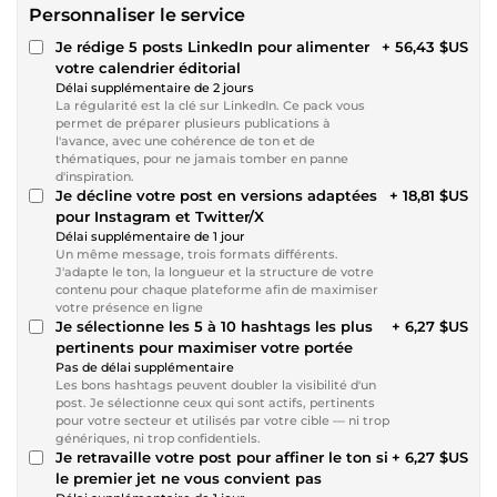
Personnaliser le service
Je rédige 5 posts LinkedIn pour alimenter
+ 56,43 $US
votre calendrier éditorial
Délai supplémentaire de 2 jours
La régularité est la clé sur LinkedIn. Ce pack vous
permet de préparer plusieurs publications à
l'avance, avec une cohérence de ton et de
thématiques, pour ne jamais tomber en panne
d'inspiration.
Je décline votre post en versions adaptées
+ 18,81 $US
pour Instagram et Twitter/X
Délai supplémentaire de 1 jour
Un même message, trois formats différents.
J'adapte le ton, la longueur et la structure de votre
contenu pour chaque plateforme afin de maximiser
votre présence en ligne
Je sélectionne les 5 à 10 hashtags les plus
+ 6,27 $US
pertinents pour maximiser votre portée
Pas de délai supplémentaire
Les bons hashtags peuvent doubler la visibilité d'un
post. Je sélectionne ceux qui sont actifs, pertinents
pour votre secteur et utilisés par votre cible — ni trop
génériques, ni trop confidentiels.
Je retravaille votre post pour affiner le ton si
+ 6,27 $US
le premier jet ne vous convient pas