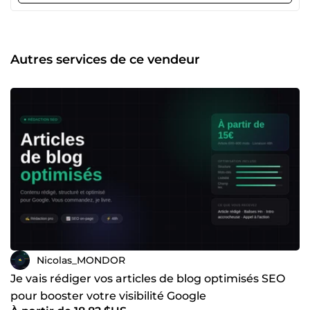
de valeur, études de cas, argumentaires commerciaux –
Gestion de projet : méthodologies, organisation,
management de chantier – Contenu pour grandes écoles,
ingénieurs, étudiants Mon parcours : ESTP Paris ·
Autres services de ce vendeur
formation PwC (audit) · Eiffage · Junior Entreprise ESTP ·
GCC conducteur de travaux - SEGITEC (Tunis) Mes articles
sont structurés, sourcés, et écrits par quelqu'un qui vit les
sujets qu'il traite — pas par un généraliste. Disponible en
français et en anglais
Nicolas_MONDOR
Je vais rédiger vos articles de blog optimisés SEO
pour booster votre visibilité Google