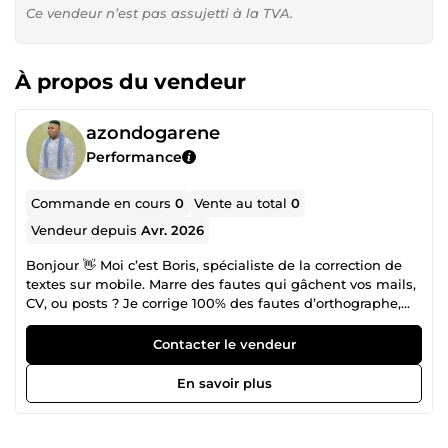
Ce vendeur n’est pas assujetti à la TVA.
À propos du vendeur
azondogarene
Performance
Commande en cours
0
Vente au total
0
Vendeur depuis
Avr. 2026
Bonjour 👋 Moi c’est Boris, spécialiste de la correction de
textes sur mobile. Marre des fautes qui gâchent vos mails,
CV, ou posts ? Je corrige 100% des fautes d’orthographe,
grammaire et conjugaison en moins de 2h. ✅ +300 textes
corrigés ✅ Disponible même pendant mes pauses, 7j/7 ✅
Contacter le vendeur
Réponse en moins de 15min ✅ Satisfait ou remboursé
Envoyez-moi votre texte, je m’occupe du reste.
En savoir plus
Commandez en toute confiance 👇