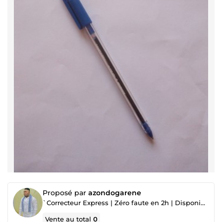
Proposé par
azondogarene
`Correcteur Express | Zéro faute en 2h | Disponible 7j/7`
Vente au total
0