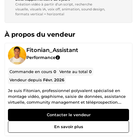
Création vidéo à partir d’un script, recherche
visuelle, visuels IA, voix off, animation, sound design,
formats vertical + horizontal
À propos du vendeur
Fitonian_Assistant
Performance
Commande en cours
0
Vente au total
0
Vendeur depuis
Févr. 2026
Je suis Fitonian, professionnel polyvalent spécialisé en
montage vidéo, graphisme, saisie de données, assistance
virtuelle, community management et téléprospection.
J’aide les entreprises et entrepreneurs à gérer leurs tâches
administratives, créer du contenu visuel attractif et
Contacter le vendeur
développer leur présence en ligne. 🖥️ Saisie &amp; Gestion
Administrative ⌨️ Saisie rapide et précise 📄 Organisation
En savoir plus
et traitement de documents 📊 Gestion de données 🎨
Graphisme &amp; Création Visuelle 🖌️ Conception de