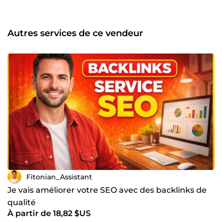
visuels professionnels 📱 Designs pour réseaux sociaux et
supports digitaux 🎬 Montage Vidéo ✂️ Montage et édition
vidéo 🎵 Ajout d’effets, transitions et musique 📱
Autres services de ce vendeur
Optimisation pour les réseaux sociaux 🧑‍💻 Assistance
Virtuelle &amp; Téléprospection 📅 Gestion de tâches
administratives à distance 📞 Prospection téléphonique et
suivi client 💬 Support et communication avec vos clients
📣 Community Management 📱 Gestion et animation des
réseaux sociaux 📈 Développement de stratégies de
contenu 💰 Tarif 👉 10 € la prestation de base ✅ Pourquoi
me choisir ? ✔️ Profil polyvalent et créatif ✔️ Travail rapide,
précis et soigné ✔️ Bonne communication ✔️ Respect des
délais 📩 Contactez-moi pour vos projets digitaux, créatifs
ou administratifs.
Fitonian_Assistant
Je vais améliorer votre SEO avec des backlinks de
qualité
À partir de 18,82 $US