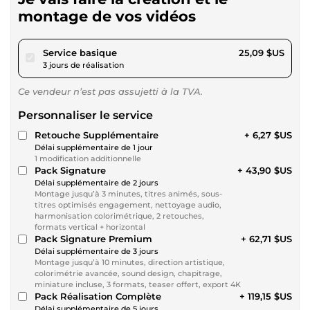
montage de vos vidéos
pour 23,12 $US
Service basique
25,09 $US
3 jours de réalisation
Ce vendeur n’est pas assujetti à la TVA.
Personnaliser le service
Retouche Supplémentaire
+ 6,27 $US
Délai supplémentaire de 1 jour
1 modification additionnelle
Pack Signature
+ 43,90 $US
Délai supplémentaire de 2 jours
Montage jusqu’à 3 minutes, titres animés, sous-
titres optimisés engagement, nettoyage audio,
harmonisation colorimétrique, 2 retouches,
formats vertical + horizontal
Pack Signature Premium
+ 62,71 $US
Délai supplémentaire de 3 jours
Montage jusqu’à 10 minutes, direction artistique,
colorimétrie avancée, sound design, chapitrage,
miniature incluse, 3 formats, teaser offert, export 4K
Pack Réalisation Complète
+ 119,15 $US
Délai supplémentaire de 5 jours