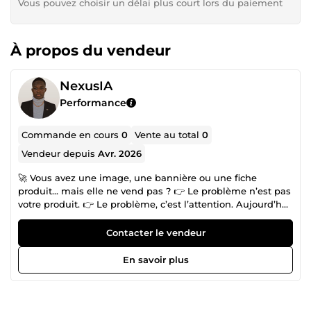
Vous pouvez choisir un délai plus court lors du paiement
À propos du vendeur
NexusIA
Performance
Commande en cours
0
Vente au total
0
Vendeur depuis
Avr. 2026
🚀 Vous avez une image, une bannière ou une fiche
produit… mais elle ne vend pas ? 👉 Le problème n’est pas
votre produit. 👉 Le problème, c’est l’attention. Aujourd’hui,
les utilisateurs scrollent vite… très vite. Si votre visuel ne
capte pas en 3 secondes, il est ignoré. 🎬 C’est là que
Contacter le vendeur
j’interviens. Je transforme vos visuels en motions
publicitaires percutantes qui attirent l’œil, retiennent
En savoir plus
l’attention et poussent à l’action. 🎯 Mon objectif :
transformer un simple visuel en outil de conversion
puissant ✔ Animation professionnelle (texte dynamique,
effets modernes, transitions fluides) ✔ Adapté pour