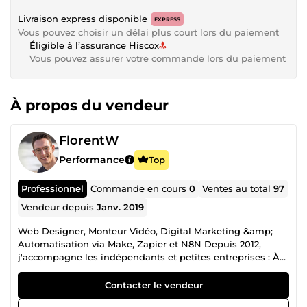
Livraison express disponible
EXPRESS
Vous pouvez choisir un délai plus court lors du paiement
Éligible à l’assurance Hiscox
Vous pouvez assurer votre commande lors du paiement
À propos du vendeur
FlorentW
Performance
Top
Professionnel
Commande en cours
0
Ventes au total
97
Vendeur depuis
Janv. 2019
Web Designer, Monteur Vidéo, Digital Marketing &amp;
Automatisation via Make, Zapier et N8N Depuis 2012,
j'accompagne les indépendants et petites entreprises : À
être visible sur internet En créant des sites web mobile et
performant. À vendre sur internet En créant des
Contacter le vendeur
entonnoirs de vente digitaux. À captiver leur audience En