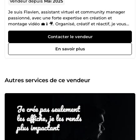
Vendeur depuis
Mai 2025
Je suis Flavien, assistant virtuel et community manager
passionné, avec une forte expertise en création et
montage vidéo 💼📱🎥. Organisé, créatif et réactif, je vous
accompagne dans la gestion de vos tâches administratives
ainsi que dans le développement et l’animation de votre
Contacter le vendeur
communauté en ligne. 💼 En tant qu’assistant virtuel, je
vous aide à : ✔️ Gérer vos e-mails et agendas ✔️ Organiser
En savoir plus
vos documents et tâches administratives ✔️ Assurer un
suivi rigoureux de vos projets 📱 En community
management, je crée, planifie et anime vos réseaux
sociaux pour renforcer votre visibilité et fidéliser votre
audience. 🎬 En vidéo, je réalise des montages
Autres services de ce vendeur
dynamiques, adaptés à vos besoins : ✔️ Vidéos
promotionnelles ✔️ Contenus pour YouTube, Instagram et
TikTok ✔️ Ajout d’effets, transitions et sous-titres 💸 Mes
services sont disponibles à 15 € de l’heure, avec un travail
soigné, professionnel et livré dans les délais. Vous
cherchez un assistant polyvalent, capable de gérer votre
organisation et d’animer votre présence digitale ? Je suis
prêt à vous accompagner. Contactez-moi dès maintenant
📩🚀