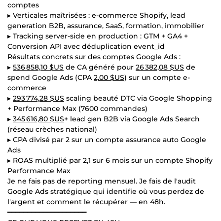
comptes
▸ Verticales maîtrisées : e-commerce Shopify, lead
generation B2B, assurance, SaaS, formation, immobilier
▸ Tracking server-side en production : GTM + GA4 +
Conversion API avec déduplication event_id
Résultats concrets sur des comptes Google Ads :
▸
536 858,10 $US
de CA généré pour
26 382,08 $US
de
spend Google Ads (CPA
2,00 $US
) sur un compte e-
commerce
▸
293 774,28 $US
scaling beauté DTC via Google Shopping
+ Performance Max (7600 commandes)
▸
345 616,80 $US
+ lead gen B2B via Google Ads Search
(réseau crèches national)
▸ CPA divisé par 2 sur un compte assurance auto Google
Ads
▸ ROAS multiplié par 2,1 sur 6 mois sur un compte Shopify
Performance Max
Je ne fais pas de reporting mensuel. Je fais de l'audit
Google Ads stratégique qui identifie où vous perdez de
l'argent et comment le récupérer — en 48h.
━━━━━━━━━━━━━━━━━━━━