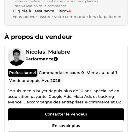
votre compte en priorité absolue sur mon planning
dès validation de la commande.
Éligible à l’assurance Hiscox
Vous pouvez assurer votre commande lors du paiement
À propos du vendeur
Nicolas_Malabre
Performance
Professionnel
Commande en cours
0
Vente au total
1
Vendeur depuis
Avr. 2026
Je suis media buyer depuis plus de 10 ans, spécialisé en
acquisition payante, Google Ads, Meta Ads et tracking
avancé. J’accompagne des entreprises e-commerce et B2B
à générer plus de chiffre d’affaires, réduire leur coût
d’acquisition (CPA) et améliorer leur rentabilité (ROAS)
Contacter le vendeur
grâce à des stratégies concrètes, basées sur la data et
orientées résultats. Mes expertises principales Google Ads
En savoir plus
(Search, Shopping, Performance Max) Meta Ads (Facebook