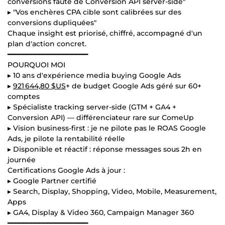
conversions faute de Conversion API server-side"
▸ "Vos enchères CPA cible sont calibrées sur des
conversions dupliquées"
Chaque insight est priorisé, chiffré, accompagné d'un
plan d'action concret.
━━━━━━━━━━━━━━━━━━━━
POURQUOI MOI
▸ 10 ans d'expérience media buying Google Ads
▸
921 644,80 $US
+ de budget Google Ads géré sur 60+
comptes
▸ Spécialiste tracking server-side (GTM + GA4 +
Conversion API) — différenciateur rare sur ComeUp
▸ Vision business-first : je ne pilote pas le ROAS Google
Ads, je pilote la rentabilité réelle
▸ Disponible et réactif : réponse messages sous 2h en
journée
Certifications Google Ads à jour :
▸ Google Partner certifié
▸ Search, Display, Shopping, Video, Mobile, Measurement,
Apps
▸ GA4, Display & Video 360, Campaign Manager 360
━━━━━━━━━━━━━━━━━━━━