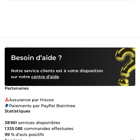
Aujourd'hui, je mets cette expertise au service des
entrepreneurs, freelances et particuliers qui ont besoin
d'une organisation au top. 🎯 MES SERVICES : ✅
Coordination de projets Structuration, planning détaillé,
suivi des deadlines, gestion multi-intervenants ✅ Travel
Planning Itinéraires sur mesure, recherche et réservation
(vols, hôtels, activités), optimisation budget ✅ Assistance
Virtuelle Gestion emails et agendas, recherches, support
administratif, saisie de données 💡 POURQUOI ME CHOISIR
? Rigueur &amp; organisation : Habituée à coordonner des
Besoin d’aide ?
projets complexes avec multiples intervenants Réactivité :
Réponses rapides et suivi proactif de vos demandes
Notre service clients est à votre disposition
Autonomie : Je prends les devants pour anticiper vos
sur notre
centre d’aide
besoins Expérience internationale : Bilingue FR/EN, j'ai
travaillé au Canada, en France et en Amérique latine Outils
Partenaires
maîtrisés : Google Suite, Microsoft Office, outils de gestion
de projet 🌍 DESTINATIONS VOYAGE : Europe, Amérique
Assurance par Hiscox
du Nord, Amérique latine (expertise terrain) 💼
Paiements par PayPal Braintree
DISPONIBILITÉ : Réponse sous 24h maximum • Délais de
Statistiques
livraison respectés 🎁 TARIFS DE LANCEMENT : Profitez de
mes offres pour mes premières missions sur ComeUp
38 961
services disponibles
Prêt(e) à déléguer et gagner du temps ? Contactez-moi, je
1 335 085
commandes effectuées
serais ravie d'échanger sur votre projet !
99 %
d’avis positifs