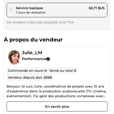
pour 57,79 $US
Service basique
62,71 $US
7 jours de réalisation
Ce vendeur n’est pas assujetti à la TVA.
À propos du vendeur
Julie_LM
Performance
Commande en cours
0
Vente au total
0
Vendeur depuis
Avr. 2026
Bonjour Je suis Julie, coordinatrice de projets avec 10 ans
d'expérience dans la production audiovisuelle (TV, cinéma,
événementiel). J'ai géré des productions complexes avec
des équipes de + de 100 personnes et des deadlines
serrées pour des clients et des projets locaux comme
En savoir plus
internationaux (Canada, Colombie, Panama, France).