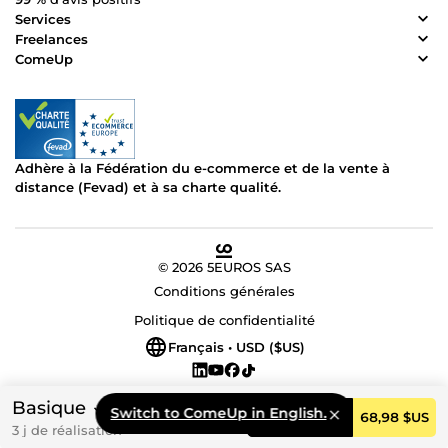
Services
Freelances
ComeUp
Adhère à la Fédération du e-commerce et de la vente à
distance (Fevad) et à sa charte qualité.
© 2026 5EUROS SAS
Conditions générales
Politique de confidentialité
Français • USD ($US)
Basique
Switch to ComeUp in English.
Commander
68,98 $US
3 j de réalisation