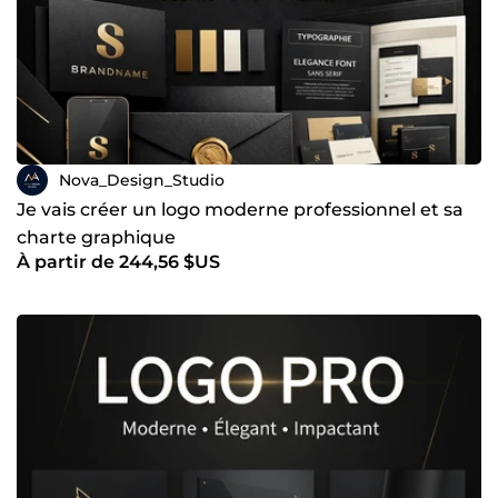
l’engagement client. 🔹 Retouche et amélioration d’images
Nous optimisons vos visuels pour garantir un rendu
professionnel et adapté à vos objectifs. Pourquoi choisir
Nova Design Studio ? ✔️ Créativité et professionnalisme ✔️
Sens du détail ✔️ Respect des délais ✔️ Excellente
communication et collaboration 📩 Contactez-nous dès
aujourd'hui pour donner vie à vos idées et propulser votre
image visuelle vers de nouveaux sommets. 🚀
Nova_Design_Studio
Je vais créer un logo moderne professionnel et sa
charte graphique
À partir de 244,56 $US