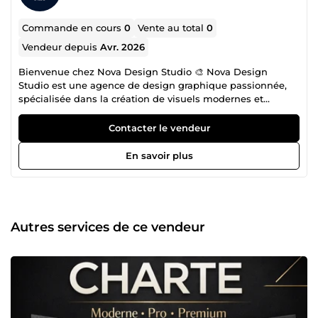
Commande en cours
0
Vente au total
0
Vendeur depuis
Avr. 2026
Bienvenue chez Nova Design Studio 🎨 Nova Design
Studio est une agence de design graphique passionnée,
spécialisée dans la création de visuels modernes et
percutants. Nous accompagnons les entrepreneurs,
marques et entreprises dans l’élaboration d’une identité
Contacter le vendeur
visuelle forte et professionnelle, afin de maximiser leur
impact. Avec un souci constant du détail, une créativité
En savoir plus
sans limites et une écoute attentive aux besoins
spécifiques de chaque client, nous transformons vos idées
en visuels uniques qui captent l’attention et renforcent
votre activité. Nos compétences : 🔹 Création de visuels
Nous concevons des posts pour réseaux sociaux, des
Autres services de ce vendeur
bannières, des flyers, des affiches et d'autres supports de
communication adaptés à vos besoins. 🔹 Identité visuelle
Nous créons des logos et des univers graphiques
cohérents pour renforcer l'image de votre marque et
assurer une présence visuelle percutante. 🔹 Design
marketing Nous réalisons des visuels attractifs pour
promouvoir vos produits et services, et maximiser