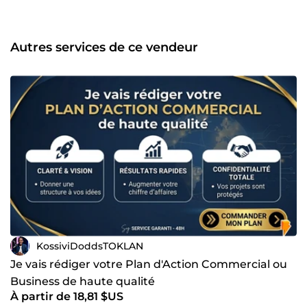
domaines d'intervention : Stratégie : Élaboration de plans
d'action commerciaux et opérationnels. Rédaction
Business : Dossiers de partenariat, rapports d'activité,
bilans et notes de synthèse. Vente : Conception
Autres services de ce vendeur
d'argumentaires commerciaux et de fiches produits à fort
impact. Ma promesse : Une structure rigoureuse et
professionnelle. Un style rédactionnel clair, percutant et
sans fautes. Le respect strict de la confidentialité de vos
données. Besoin d'un document qui crédibilise votre
projet ? Discutons-en dès maintenant pour donner une
nouvelle dimension à votre communication business.
KossiviDoddsTOKLAN
Je vais rédiger votre Plan d'Action Commercial ou
Business de haute qualité
À partir de 18,81 $US