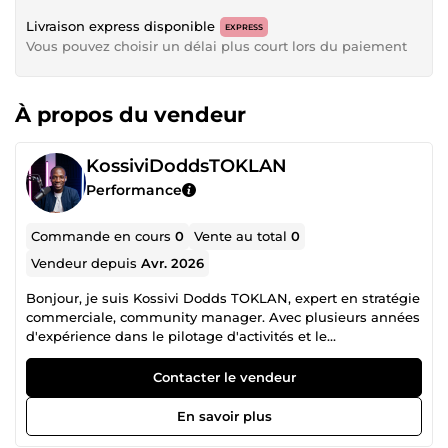
Livraison express disponible
EXPRESS
Vous pouvez choisir un délai plus court lors du paiement
À propos du vendeur
KossiviDoddsTOKLAN
Performance
Commande en cours
0
Vente au total
0
Vendeur depuis
Avr. 2026
Bonjour, je suis Kossivi Dodds TOKLAN, expert en stratégie
commerciale, community manager. Avec plusieurs années
d'expérience dans le pilotage d'activités et le
management d'équipes, j'accompagne aujourd'hui les
entrepreneurs et les entreprises dans la structuration de
Contacter le vendeur
leur vision. Mon expertise ne s'arrête pas à la simple
rédaction : je conçois des outils d'aide à la décision qui
En savoir plus
transforment vos idées en résultats concrets. Mes