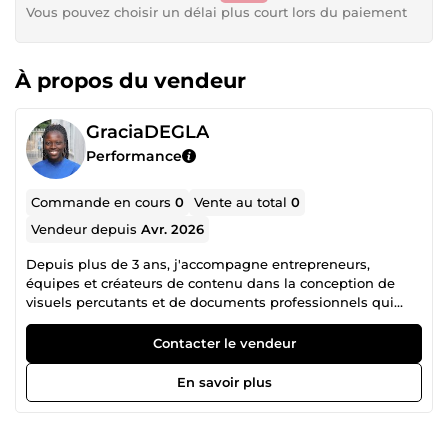
Vous pouvez choisir un délai plus court lors du paiement
À propos du vendeur
GraciaDEGLA
Performance
Commande en cours
0
Vente au total
0
Vendeur depuis
Avr. 2026
Depuis plus de 3 ans, j'accompagne entrepreneurs,
équipes et créateurs de contenu dans la conception de
visuels percutants et de documents professionnels qui
font la différence. Je crois qu'un bon visuel ne se contente
pas d'être beau : il communique clairement, renforce votre
Contacter le vendeur
image de marque et vous fait gagner un temps précieux.
C'est cette conviction qui guide chacune de mes créations.
En savoir plus
Pourquoi travailler avec moi ? Je prends le temps de
comprendre votre contexte et vos besoins avant de
commencer J'adapte chaque création à votre charte