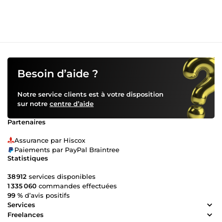
graphique ou identité visuelle Je livre dans les formats
adaptés à votre usage (PDF, PNG, lien partageable…) Je
travaille à partir de vos contenus existants si vous en avez
Que vous soyez en train de lancer un produit digital, de
préparer une présentation importante ou de mettre de
l'ordre dans vos données, je suis là pour donner vie à vos
projets avec professionnalisme et créativité. Décrivez-moi
votre projet — une réponse vous attend. 🚀 🛠️ Mes outils :
Besoin d’aide ?
Canva · Google Slides · PowerPoint · Looker Studio · Google
Workspace · Microsoft 365
Notre service clients est à votre disposition
sur notre
centre d’aide
Partenaires
Assurance par Hiscox
Paiements par PayPal Braintree
Statistiques
38 912
services disponibles
1 335 060
commandes effectuées
99 %
d’avis positifs
Services
Freelances