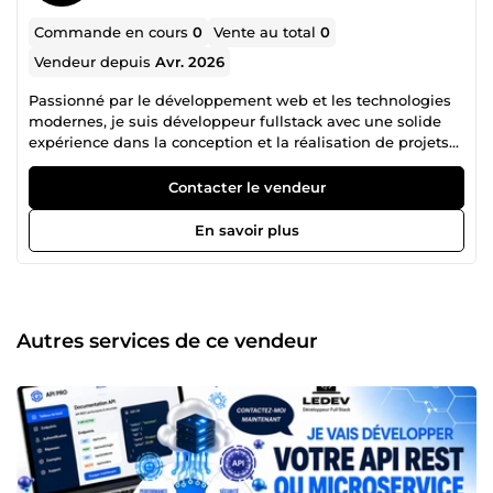
Commande en cours
0
Vente au total
0
Vendeur depuis
Avr. 2026
Passionné par le développement web et les technologies
modernes, je suis développeur fullstack avec une solide
expérience dans la conception et la réalisation de projets
digitaux de A à Z. Je maîtrise Laravel pour le
développement backend robuste et Node.js / Express.js
Contacter le vendeur
pour la création de microservices performants. Je conçois
des sites web responsives au design soigné, des APIs bien
En savoir plus
documentées, ainsi que des architectures système
pensées pour durer. Soucieux de la qualité, j'interviens
également en débogage et maintenance PHP/Laravel pour
remettre en ordre des projets existants, quelle que soit
leur complexité. En dehors du développement pur, je suis
Autres services de ce vendeur
titulaire de 2 certifications en Prompt Engineering, ce qui
me permet d'intégrer intelligemment les outils
d'intelligence artificielle dans mes projets et d'apporter
une vraie valeur ajoutée à mes clients. Que vous ayez
besoin de construire quelque chose de nouveau,
d'améliorer l'existant ou de structurer votre système
d'information, je suis là pour vous accompagner avec