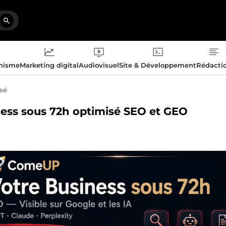
phisme
Marketing digital
Audiovisuel
Site & Développement
Rédacti
isé
iness sous 72h optimisé SEO et GEO