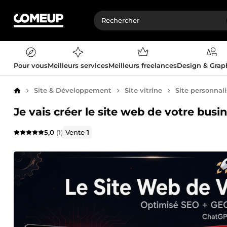
Pour vous
Meilleurs services
Meilleurs freelances
Design & Gra
Site & Développement
Site vitrine
Site personnal
Accueil
Je vais créer le site web de votre bus
5,0
(1)
Vente
1