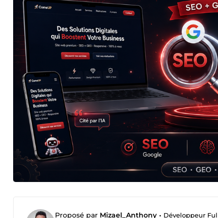
Proposé par
Mizael_Anthony
•
Développeur Full