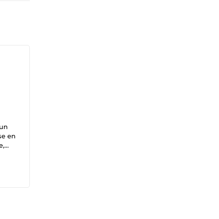
 un
se en
s