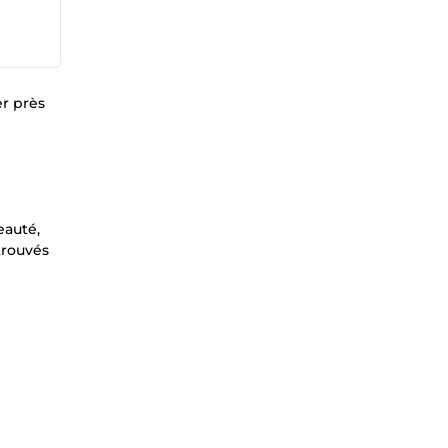
er près
eauté,
trouvés