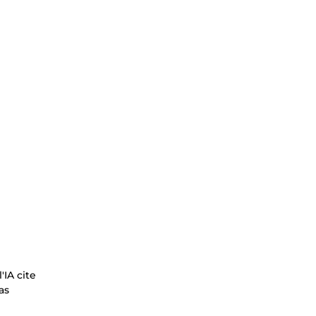
IA cite
as