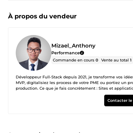
À propos du vendeur
Mizael_Anthony
Performance
Commande en cours
0
Vente au total
1
Développeur Full-Stack depuis 2021, je transforme vos idée
MVP, digitalisiez les process de votre PME ou portiez un p
production. Ce que je fais concrètement : Sites et applications web sur mesure Reprise d'applications générées par IA (Lovable,
Bolt, v0, Cursor) qui coincent en production APIs et autom
avec vos outils existants (CRM, ERP, paiement, emails) Je réponds sous 24h et je vous dis franchement si le projet tient debout
Contacter le
avant de commencer.