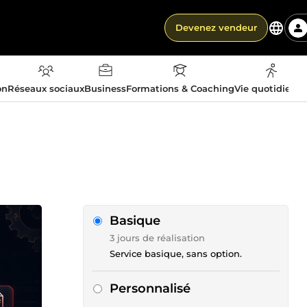
Devenez vendeur
on
Réseaux sociaux
Business
Formations & Coaching
Vie quotidienn
Basique
3 jours de réalisation
Service basique, sans option.
Personnalisé