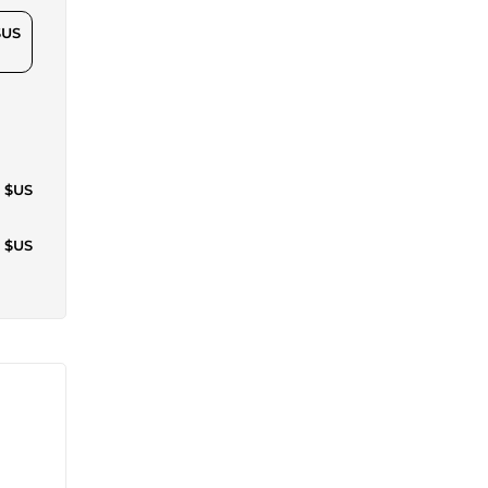
$US
5 $US
3 $US