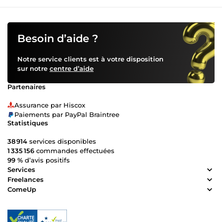
accompagne de la conception à la livraison finale.
N’hésitez pas à me contacter pour discuter de votre projet.
Besoin d’aide ?
Notre service clients est à votre disposition
sur notre
centre d’aide
Partenaires
Assurance par Hiscox
Paiements par PayPal Braintree
Statistiques
38 914
services disponibles
1 335 156
commandes effectuées
99 %
d’avis positifs
Services
Freelances
ComeUp