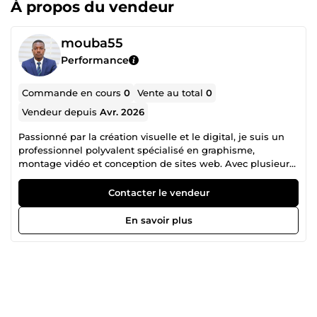
À propos du vendeur
mouba55
Performance
Commande en cours
0
Vente au total
0
Vendeur depuis
Avr. 2026
Passionné par la création visuelle et le digital, je suis un
professionnel polyvalent spécialisé en graphisme,
montage vidéo et conception de sites web. Avec plusieurs
années d’expérience, je transforme vos idées en projets
concrets, esthétiques et performants. -Graphisme &amp;
Contacter le vendeur
Design : création de logos, chartes graphiques, supports
print et digitaux adaptés à votre identité. -Montage vidéo :
En savoir plus
réalisation de vidéos promotionnelles, clips, montages
dynamiques pour réseaux sociaux et communication. -
Conception web : développement de sites modernes,
responsives et optimisés, avec une expérience utilisateur
fluide. Je m’engage à vous fournir des solutions créatives,
personnalisées et professionnelles qui répondent à vos
objectifs. Disponible, à l’écoute et rigoureux, je vous