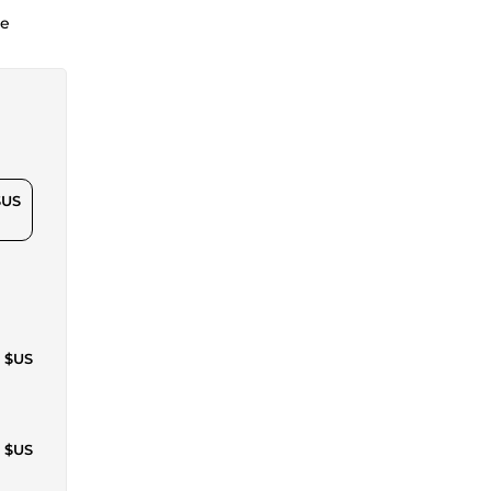
re
$US
1 $US
1 $US