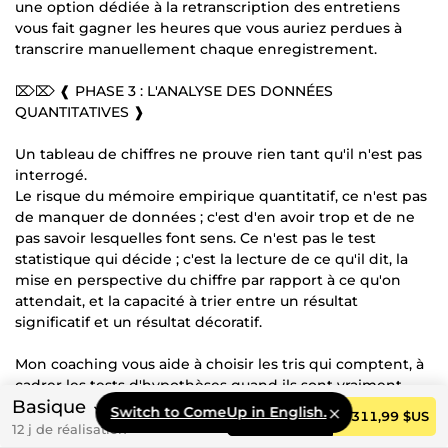
une option dédiée à la retranscription des entretiens
vous fait gagner les heures que vous auriez perdues à
transcrire manuellement chaque enregistrement.
⌦⌦ ❰ PHASE 3 : L'ANALYSE DES DONNÉES
QUANTITATIVES ❱
Un tableau de chiffres ne prouve rien tant qu'il n'est pas
interrogé.
Le risque du mémoire empirique quantitatif, ce n'est pas
de manquer de données ; c'est d'en avoir trop et de ne
pas savoir lesquelles font sens. Ce n'est pas le test
statistique qui décide ; c'est la lecture de ce qu'il dit, la
mise en perspective du chiffre par rapport à ce qu'on
attendait, et la capacité à trier entre un résultat
significatif et un résultat décoratif.
Mon coaching vous aide à choisir les tris qui comptent, à
cadrer les tests d'hypothèses quand ils sont vraiment
Basique
pertinents (et à les éviter quand ils ne le sont pas), à
Switch to ComeUp in English.
Commander
2 311,99 $US
construire les tableaux et graphiques qui nourriront la
12 j de réalisation
discussion au lieu de l'encombrer.