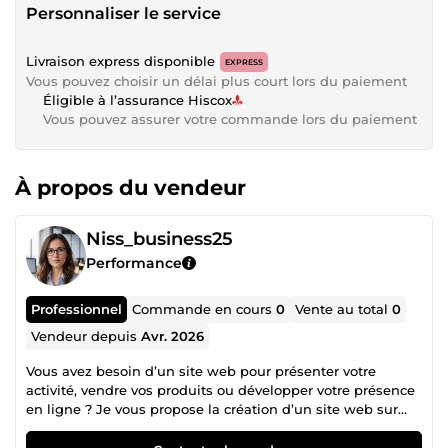
Personnaliser le service
Livraison express disponible
EXPRESS
Vous pouvez choisir un délai plus court lors du paiement
Éligible à l’assurance Hiscox
Vous pouvez assurer votre commande lors du paiement
À propos du vendeur
Niss_business25
Performance
Professionnel
Commande en cours
0
Vente au total
0
Vendeur depuis
Avr. 2026
Vous avez besoin d’un site web pour présenter votre
activité, vendre vos produits ou développer votre présence
en ligne ? Je vous propose la création d’un site web sur
mesure, adapté à vos besoins et à votre image de marque.