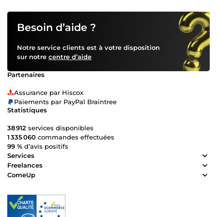
fantasy, mais j’accepte tous types de textes narratifs.
N'hésitez pas à me contacter avant commande pour toute
question.
Besoin d’aide ?
Notre service clients est à votre disposition
sur notre
centre d’aide
Partenaires
Assurance par Hiscox
Paiements par PayPal Braintree
Statistiques
38 912
services disponibles
1 335 060
commandes effectuées
99 %
d’avis positifs
Services
Freelances
ComeUp