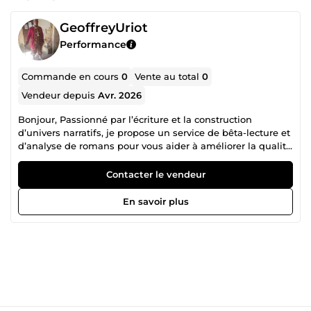
GeoffreyUriot
Performance
Commande en cours
0
Vente au total
0
Vendeur depuis
Avr. 2026
Bonjour, Passionné par l’écriture et la construction
d’univers narratifs, je propose un service de bêta-lecture et
d’analyse de romans pour vous aider à améliorer la qualité
globale de votre texte. Mon objectif est simple : vous aider
à rendre votre histoire plus fluide, plus cohérente et plus
Contacter le vendeur
immersive pour vos lecteurs. Ce que je peux regarder dans
votre texte : Cohérence de l'histoire et de l'univers, Fluidité
En savoir plus
de lecture, Rythme narratif, Crédibilité des personnages,
Impact des scènes clés, Clarté des descriptions. Ce que je
vous donne : Retour clair et structuré, Analyse des points
forts, Identification des points faibles, suggestion concrète
d'amélioration. Je ne me contente pas de corriger. Je vous
aide à comprendre comment améliorer votre histoire pour
la rendre plus forte et plus captivante. Je suis
particulièrement à l’aise avec les récits de fiction et de