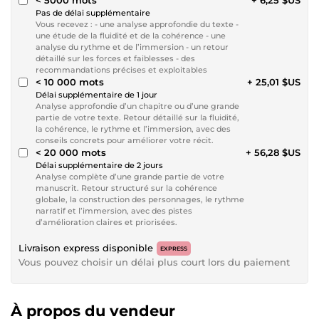
Pas de délai supplémentaire
Vous recevez : - une analyse approfondie du texte -
une étude de la fluidité et de la cohérence - une
analyse du rythme et de l’immersion - un retour
détaillé sur les forces et faiblesses - des
recommandations précises et exploitables
< 10 000 mots
+ 25,01 $US
Délai supplémentaire de 1 jour
Analyse approfondie d’un chapitre ou d’une grande
partie de votre texte. Retour détaillé sur la fluidité,
la cohérence, le rythme et l’immersion, avec des
conseils concrets pour améliorer votre récit.
< 20 000 mots
+ 56,28 $US
Délai supplémentaire de 2 jours
Analyse complète d’une grande partie de votre
manuscrit. Retour structuré sur la cohérence
globale, la construction des personnages, le rythme
narratif et l’immersion, avec des pistes
d’amélioration claires et priorisées.
Livraison express disponible
EXPRESS
Vous pouvez choisir un délai plus court lors du paiement
À propos du vendeur