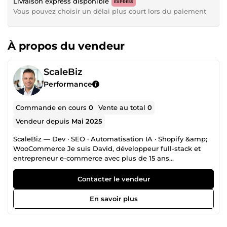
Livraison express disponible
EXPRESS
Vous pouvez choisir un délai plus court lors du paiement
À propos du vendeur
ScaleBiz
Performance
Commande en cours
0
Vente au total
0
Vendeur depuis
Mai 2025
ScaleBiz — Dev · SEO · Automatisation IA · Shopify &amp;
WooCommerce Je suis David, développeur full-stack et
entrepreneur e-commerce avec plus de 15 ans
d'expérience. J'ai construit et scalé mes propres boutiques
mode en ligne — certaines positionnées top 3 sur des
Contacter le vendeur
requêtes à 10K+ recherches/mois — avant de mettre cette
double expertise dev + business au service d'autres
En savoir plus
marchands. Ce que je fais concrètement : SEO e-
commerce : architecture sémantique, maillage interne,
schema markup, audit technique, optimisation de contenu