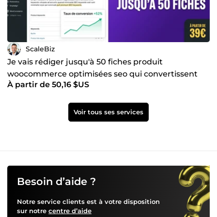
ScaleBiz
Je vais rédiger jusqu'à 50 fiches produit
woocommerce optimisées seo qui convertissent
À partir de 50,16 $US
vos clients en achat
Voir tous ses services
Besoin d’aide ?
Notre service clients est à votre disposition
sur notre
centre d’aide