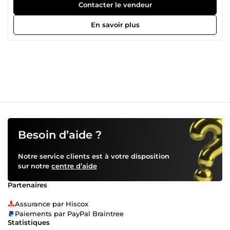
seulement. Dans des secteurs où la confiance est
Contacter le vendeur
essentielle, comme le commerce ou les services, un logo
professionnel permet immédiatement de rassurer,
En savoir plus
crédibiliser et valoriser votre activité. Investir dans un logo,
c’est investir dans la crédibilité, la visibilité et la croissance
de votre entreprise. C’est ce qui transforme une simple
activité en une véritable marque.
Besoin d’aide ?
Notre service clients est à votre disposition
sur notre
centre d’aide
Partenaires
Assurance par Hiscox
Paiements par PayPal Braintree
Statistiques