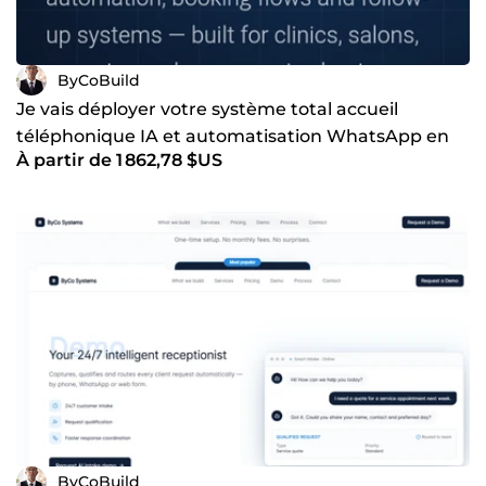
ByCoBuild
Je vais déployer votre système total accueil
téléphonique IA et automatisation WhatsApp en
À partir de 1 862,78 $US
moins de 10 jours
ByCoBuild