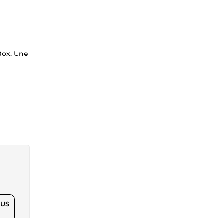
Box. Une
$US