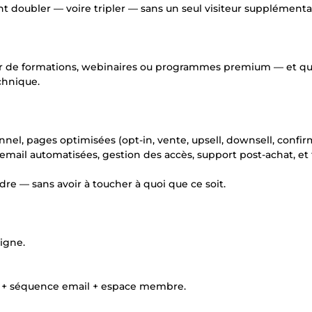
 doubler — voire tripler — sans un seul visiteur supplémentai
teur de formations, webinaires ou programmes premium — et q
chnique.
nel, pages optimisées (opt-in, vente, upsell, downsell, confir
il automatisées, gestion des accès, support post-achat, et 
dre — sans avoir à toucher à quoi que ce soit.
igne.
l + séquence email + espace membre.