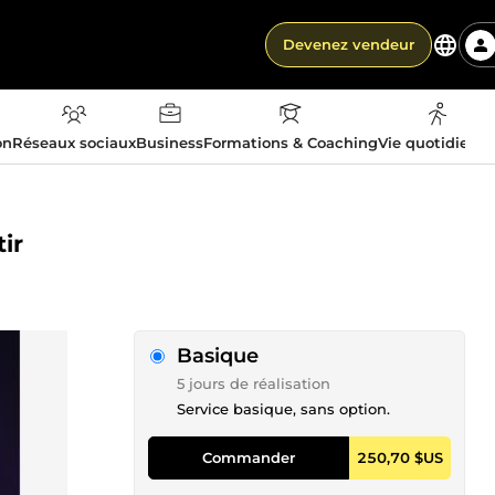
Devenez vendeur
on
Réseaux sociaux
Business
Formations & Coaching
Vie quotidienn
ir
Basique
5 jours de réalisation
Service basique, sans option.
Commander
250,70 $US