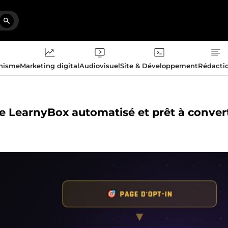
phisme
Marketing digital
Audiovisuel
Site & Développement
Rédacti
te LearnyBox automatisé et prêt à convert