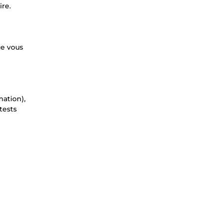
re.
ue vous
mation),
tests