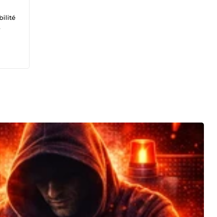
ilité
pour
miser
 de
 et