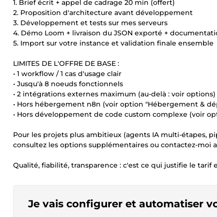
1. Brief écrit + appel de cadrage 20 min (offert)
2. Proposition d'architecture avant développement
3. Développement et tests sur mes serveurs
4. Démo Loom + livraison du JSON exporté + documentat
5. Import sur votre instance et validation finale ensemble
LIMITES DE L'OFFRE DE BASE :
• 1 workflow / 1 cas d'usage clair
• Jusqu'à 8 noeuds fonctionnels
• 2 intégrations externes maximum (au-delà : voir options)
• Hors hébergement n8n (voir option "Hébergement & dé
• Hors développement de code custom complexe (voir op
Pour les projets plus ambitieux (agents IA multi-étapes, p
consultez les options supplémentaires ou contactez-moi
Qualité, fiabilité, transparence : c'est ce qui justifie le tari
Je vais configurer et automatiser 