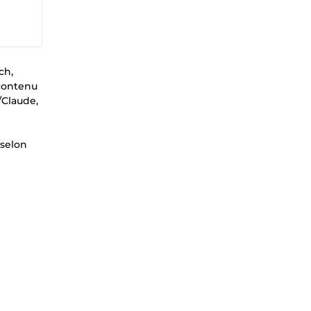
ch,
 contenu
/Claude,
 selon