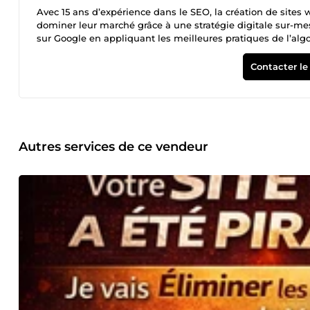
Avec 15 ans d’expérience dans le SEO, la création de sites w
dominer leur marché grâce à une stratégie digitale sur-mesu
sur Google en appliquant les meilleures pratiques de l’alg
confiance et crédibilité. 🌍 Créateur de sites web performa
la conversion. Que ce soit pour un site vitrine, un e-comm
Contacter le
votre impact digital. 📈 Stratégie et optimisation business
j’accompagne mes clients dans une vision globale du digita
vente, branding, publicité en ligne et automation. Pourqu
Résultats prouvés et stratégie ROIste ✔ Approche person
constante sur les évolutions du digital 💬 Votre visibilit
propulsez votre entreprise au sommet 🚀
Autres services de ce vendeur