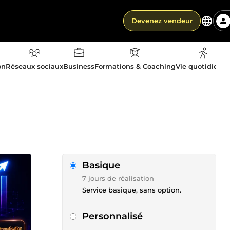
Devenez vendeur
on
Réseaux sociaux
Business
Formations & Coaching
Vie quotidienn
Basique
7 jours de réalisation
Service basique, sans option.
Personnalisé