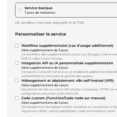
pour 173,36 $US
Service basique
7 jours de réalisation
Ce vendeur n’est pas assujetti à la TVA.
Personnaliser le service
Workflow supplémentaire (cas d'usage additionnel)
Délai supplémentaire de 3 jours
Un workflow n8n supplémentaire (autre cas d'usage), même niveau
PDF et vidéo Loom incluses.
Intégration API ou IA personnalisée supplémentaire
Délai supplémentaire de 3 jours
Connexion à une API tierce ou à un modèle IA additionnel (OpenAI,
authentification sécurisée et gestion des quotas.
Hébergement et déploiement n8n self-hosted (VPS)
Délai supplémentaire de 4 jours
Installation de n8n sur votre VPS (Docker Compose), HTTPS via 
configuration sécurisée (auth, firewall).
Code custom (Function/Code node sur mesure)
Délai supplémentaire de 3 jours
Développement de logique métier complexe en JavaScript ou Pyt
signatures HMAC, calculs spécifiques. Code commenté et testé.