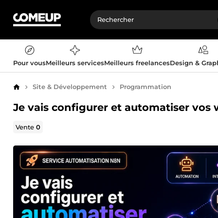
Pour vous
Meilleurs services
Meilleurs freelances
Design & Gra
Site & Développement
Programmation
Accueil
Je vais configurer et automatiser vo
Vente
0