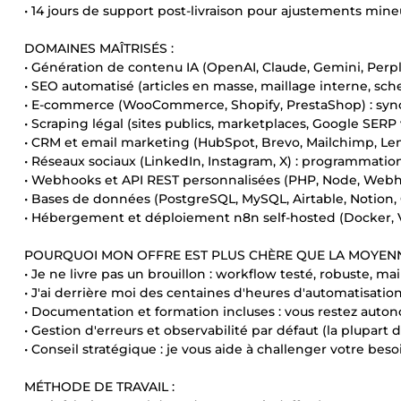
• 14 jours de support post-livraison pour ajustements mine
DOMAINES MAÎTRISÉS :
• Génération de contenu IA (OpenAI, Claude, Gemini, Perp
• SEO automatisé (articles en masse, maillage interne, s
• E-commerce (WooCommerce, Shopify, PrestaShop) : synchro
• Scraping légal (sites publics, marketplaces, Google SER
• CRM et email marketing (HubSpot, Brevo, Mailchimp, Lem
• Réseaux sociaux (LinkedIn, Instagram, X) : programmation,
• Webhooks et API REST personnalisées (PHP, Node, Web
• Bases de données (PostgreSQL, MySQL, Airtable, Notion,
• Hébergement et déploiement n8n self-hosted (Docker, V
POURQUOI MON OFFRE EST PLUS CHÈRE QUE LA MOYENN
• Je ne livre pas un brouillon : workflow testé, robuste, m
• J'ai derrière moi des centaines d'heures d'automatisatio
• Documentation et formation incluses : vous restez auto
• Gestion d'erreurs et observabilité par défaut (la plupart
• Conseil stratégique : je vous aide à challenger votre bes
MÉTHODE DE TRAVAIL :