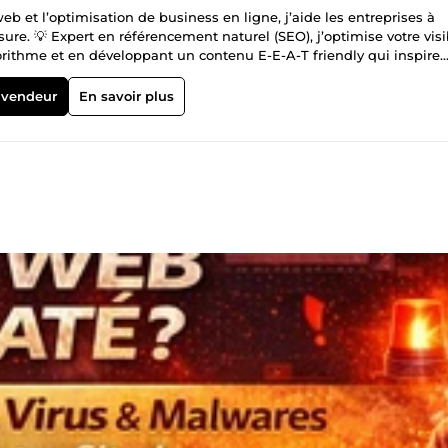
eb et l’optimisation de business en ligne, j’aide les entreprises à
re. 💡 Expert en référencement naturel (SEO), j’optimise votre visib
orithme et en développant un contenu E-E-A-T friendly qui inspire
nts, je conçois des plateformes modernes, intuitives et optimisées 
erce ou une refonte stratégique, chaque détail est pensé pour maxi
 vendeur
En savoir plus
 : Parce que le SEO ne se limite pas à du classement sur Google,
l en optimisant chaque levier : expérience utilisateur (UX), tunnel
oi me faire confiance ? ✔ 15 ans d’expertise en SEO &amp; Web ✔
nalisée et accompagnement sur mesure ✔ Passion &amp; veille
é est ma priorité ! Contactez-moi pour un accompagnement sur mesure