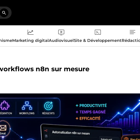
phisme
Marketing digital
Audiovisuel
Site & Développement
Rédacti
s workflows n8n sur mesure