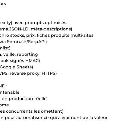
urs
lexity) avec prompts optimisés
chema JSON-LD, méta-descriptions)
 stocks, prix, fiches produits multi-sites
P via Semrush/SerpAPI)
list)
 veille, reporting
hook signés HMAC)
 Google Sheets)
PS, reverse proxy, HTTPS)
E :
aintenable
n en production réelle
nome
 des concurrents les omettent)
oin pour automatiser ce qui a vraiment de la valeur