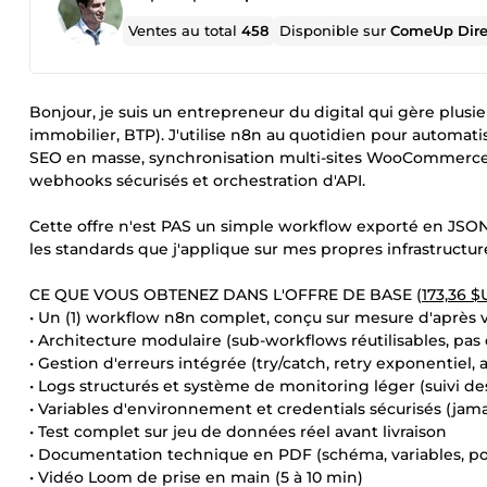
Ventes au total
458
Disponible sur
ComeUp Dire
Bonjour, je suis un entrepreneur du digital qui gère plusi
immobilier, BTP). J'utilise n8n au quotidien pour automati
SEO en masse, synchronisation multi-sites WooCommerce/W
webhooks sécurisés et orchestration d'API.
Cette offre n'est PAS un simple workflow exporté en JSO
les standards que j'applique sur mes propres infrastructur
CE QUE VOUS OBTENEZ DANS L'OFFRE DE BASE (
173,36 $
• Un (1) workflow n8n complet, conçu sur mesure d'après 
• Architecture modulaire (sub-workflows réutilisables, pa
• Gestion d'erreurs intégrée (try/catch, retry exponentiel, 
• Logs structurés et système de monitoring léger (suivi de
• Variables d'environnement et credentials sécurisés (jamai
• Test complet sur jeu de données réel avant livraison
• Documentation technique en PDF (schéma, variables, p
• Vidéo Loom de prise en main (5 à 10 min)