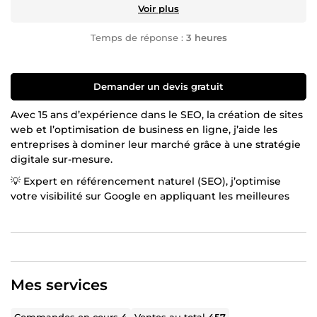
Voir plus
Temps de réponse :
3 heures
Demander un devis gratuit
Avec 15 ans d’expérience dans le SEO, la création de sites
web et l’optimisation de business en ligne, j’aide les
entreprises à dominer leur marché grâce à une stratégie
digitale sur-mesure.
💡 Expert en référencement naturel (SEO), j’optimise
votre visibilité sur Google en appliquant les meilleures
pratiques de l’algorithme et en développant un contenu
E-E-A-T friendly qui inspire confiance et crédibilité.
🌍 Créateur de sites web performants, je conçois des
plateformes modernes, intuitives et optimisées pour la
conversion. Que ce soit pour un site vitrine, un e-
Mes services
commerce ou une refonte stratégique, chaque détail est
pensé pour maximiser votre impact digital.
Commandes en cours
4
Ventes au total
457