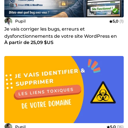
Pupil
5,0
(1)
Je vais corriger les bugs, erreurs et
dysfonctionnements de votre site WordPress en
À partir de 25,09 $US
24h
Pupil
5,0
(16)