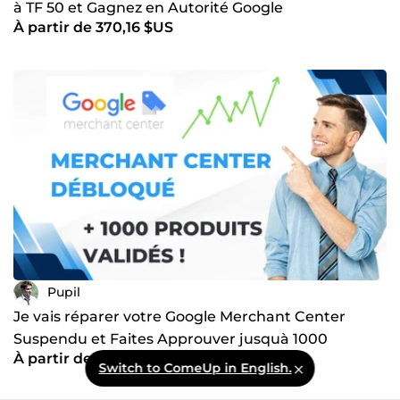
à TF 50 et Gagnez en Autorité Google
À partir de 370,16 $US
Pupil
Je vais réparer votre Google Merchant Center
Suspendu et Faites Approuver jusquà 1000
À partir de 570,92 $US
Produits
Switch to ComeUp in English.