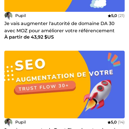
Pupil
5,0
(21)
Je vais augmenter l'autorité de domaine DA 30
avec MOZ pour améliorer votre référencement
À partir de 43,92 $US
google
Pupil
5,0
(14)