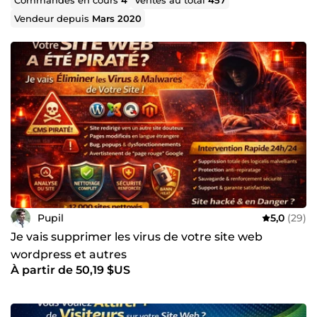
📈 Stratégie et optimisation business : Parce que le SEO
Vendeur depuis
Mars 2020
ne se limite pas à du classement sur Google,
j’accompagne mes clients dans une vision globale du
digital en optimisant chaque levier : expérience
utilisateur (UX), tunnel de vente, branding, publicité en
ligne et automation.
Pourquoi me faire confiance ? ✔ 15 ans d’expertise en
SEO & Web ✔ Résultats prouvés et stratégie ROIste ✔
Approche personnalisée et accompagnement sur
mesure ✔ Passion & veille constante sur les évolutions du
digital
💬 Votre visibilité est ma priorité ! Contactez-moi pour un
accompagnement sur mesure et propulsez votre
Pupil
5,0
(29)
entreprise au sommet 🚀
Je vais supprimer les virus de votre site web
wordpress et autres
À partir de 50,19 $US