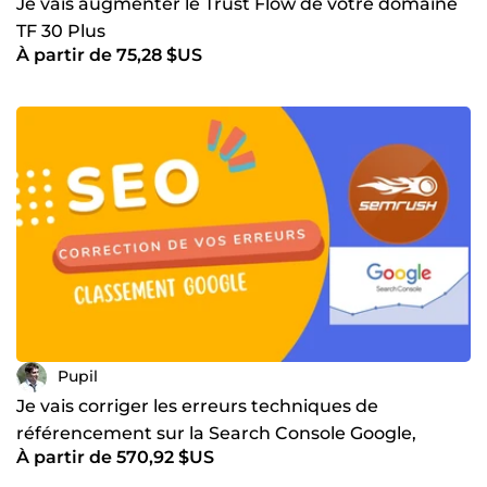
Je vais augmenter le Trust Flow de votre domaine
TF 30 Plus
À partir de 75,28 $US
Pupil
Je vais corriger les erreurs techniques de
référencement sur la Search Console Google,
À partir de 570,92 $US
Semrush, Ahrefs