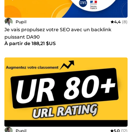
Pupil
4,4
(8)
Je vais propulsez votre SEO avec un backlink
puissant DA90
À partir de 188,21 $US
Pupil
5,0
(12)