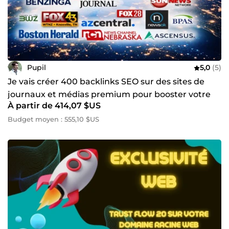
Pupil
5,0
(5)
Je vais créer 400 backlinks SEO sur des sites de
journaux et médias premium pour booster votre
À partir de 414,07 $US
autorité
Budget moyen : 555,10 $US