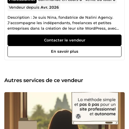
Vendeur depuis
Avr. 2026
Description : Je suis Nina, fondatrice de Nalini Agency.
J'accompagne les indépendants, freelances et petites
entreprises dans la création de leur site WordPress, avec
une approche que la plupart des prestataires n'ont pas :
pédagogique, esthétique et autonomisante.
Contacter le vendeur
Concrètement, je ne me contente pas de livrer un site. Je
m'assure que tu comprends WordPress et ses extensions,
En savoir plus
que tu peux faire évoluer ton site seul·e, et que le résultat
reflète vraiment ton identité, pas un template générique.
Ce que je fais : Création de sites vitrines et e-commerce
WordPress sur mesure Design soigné, optimisation SEO,
configuration WooCommerce **Formations **et manuels
Autres services de ce vendeur
pour prendre ton site en main en autonomie Audits et
analyses de sites existants (SEO, UX, performance, e-
commerce) Rédaction de contenus optimisés pour Google
Mon profil : Master Manager de la Marque et de
l'Innovation (ISCOM Lille). Expériences en e-commerce, e-
merchandising et gestion de contenu web chez Camaïeu
et Pierre &amp; Vacances. Je travaille en télétravail, avec
une organisation rigoureuse et une communication claire.
Ce qui me différencie : Le design est au cœur de mon