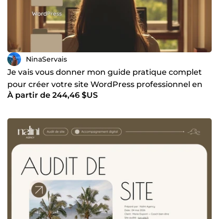
travail, là où beaucoup de développeurs WordPress
l'ignorent. Et chaque client repart avec les clés de son site,
pas avec une dépendance à son prestataire.
NinaServais
Je vais vous donner mon guide pratique complet
pour créer votre site WordPress professionnel en
À partir de 244,46 $US
autonomie