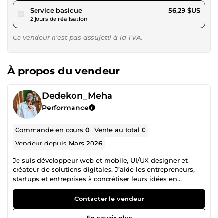
pour 51,87 $US
Service basique
56,29 $US
2 jours de réalisation
Ce vendeur n’est pas assujetti à la TVA.
À propos du vendeur
Dedekon_Meha
Performance
Commande en cours
0
Vente au total
0
Vendeur depuis
Mars 2026
Je suis développeur web et mobile, UI/UX designer et
créateur de solutions digitales. J’aide les entrepreneurs,
startups et entreprises à concrétiser leurs idées en
produits numériques modernes, performants et intuitifs.
Mes services : ✔ Développement d’applications mobiles
Contacter le vendeur
(Android / iOS) ✔ Création de sites et applications web ✔
UI/UX Design professionnel ✔ Solutions Web &amp;
En savoir plus