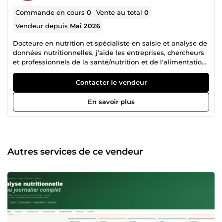
Commande en cours
0
Vente au total
0
Vendeur depuis
Mai 2026
Docteure en nutrition et spécialiste en saisie et analyse de
données nutritionnelles, j’aide les entreprises, chercheurs
et professionnels de la santé/nutrition et de l'alimentation,
à structurer, nettoyer et fiabiliser leurs données (Excel,
bases de données alimentaires, enquêtes nutritionnelles).
Contacter le vendeur
Je suis également expérimentée dans la gestion de
données issues d’enquêtes alimentaires (rappels de 24h,
En savoir plus
bases de données nutritionnelles, outils digitaux).
Rigoureuse, organisée et attentive aux détails, je vous
garantis un travail précis, fiable et livré dans les délais. Je
suis disponible pour vos projets de saisie, nettoyage et
organisation de données.
Autres services de ce vendeur