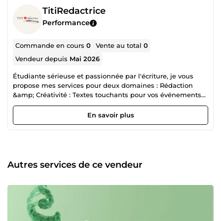
TitiRedactrice
Performance
Commande en cours
0
Vente au total
0
Vendeur depuis
Mai 2026
Étudiante sérieuse et passionnée par l'écriture, je vous
propose mes services pour deux domaines : Rédaction
&amp; Créativité : Textes touchants pour vos événements
(anniversaires🎂🥳, fêtes☺️, textes amoureux🥰❤️) ou
contenus percutants pour vos réseaux sociaux.☺️ Soutien
En savoir plus
Scolaire (SVT) : Aide à la compréhension et à la réussite de
vos cours de sciences de la vie et de la terre. Rigoureuse,
discrète et à l'écoute, je m'engage à vous fournir un travail
de qualité adapté à vos besoins.
Autres services de ce vendeur