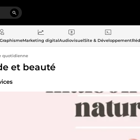
 Graphisme
Marketing digital
Audiovisuel
Site & Développement
Réd
e quotidienne
e et beauté
vices