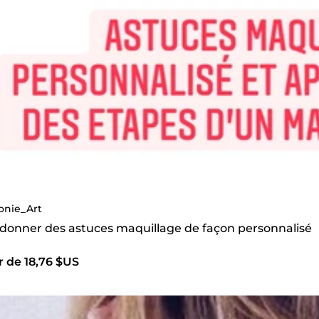
onie_Art
s donner des astuces maquillage de façon personnalisé
r de 18,76 $US