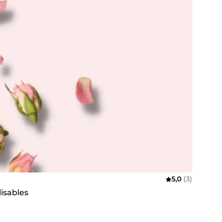
5,0
(3)
isables