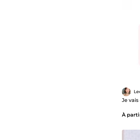
Le
Je vai
À parti