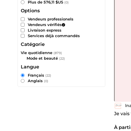
Plus de 576,11 $US
(0)
Options
Vendeurs professionels
Vendeurs vérifiés
Livraison express
Services déjà commandés
Catégorie
Vie quotidienne
(879)
Mode et beauté
(22)
Langue
Français
(22)
Anglais
(0)
lna
Je vai
À parti