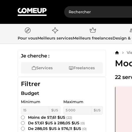
Pour vous
Meilleurs services
Meilleurs freelances
Design &
Vi
Accueil
Je cherche :
Mod
Services
Freelances
22 ser
Filtrer
Budget
Minimum
Maximum
$US
$US
Moins de 57,61 $US
(22)
De 57,61 $US à 288,05 $US
(0)
De 288,05 $US à 576,11 $US
(0)