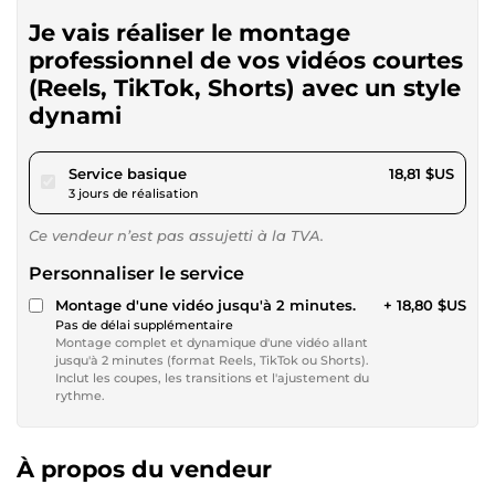
Je vais réaliser le montage
professionnel de vos vidéos courtes
(Reels, TikTok, Shorts) avec un style
dynami
pour 17,33 $US
Service basique
18,81 $US
3 jours de réalisation
Ce vendeur n’est pas assujetti à la TVA.
Personnaliser le service
Montage d'une vidéo jusqu'à 2 minutes.
+ 18,80 $US
Pas de délai supplémentaire
Montage complet et dynamique d'une vidéo allant
jusqu'à 2 minutes (format Reels, TikTok ou Shorts).
Inclut les coupes, les transitions et l'ajustement du
rythme.
À propos du vendeur