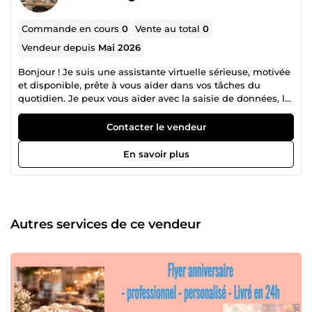
Commande en cours
0
Vente au total
0
Vendeur depuis
Mai 2026
Bonjour ! Je suis une assistante virtuelle sérieuse, motivée
et disponible, prête à vous aider dans vos tâches du
quotidien. Je peux vous aider avec la saisie de données, la
gestion de vos emails, la recherche d'informations sur
internet et les tâches administratives diverses. Je
Contacter le vendeur
m'engage à fournir un travail soigné, rapide et de qualité.
N'hésitez pas à me contacter, je serai ravie de vous aider.
En savoir plus
Autres services de ce vendeur