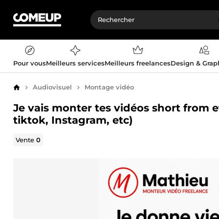
Pour vous
Meilleurs services
Meilleurs freelances
Design & Gra
Audiovisuel
Montage vidéo
Accueil
Je vais monter tes vidéos short from e
tiktok, Instagram, etc)
Vente
0