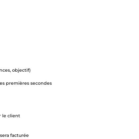
nces, objectif)
 les premières secondes
 le client
era facturée