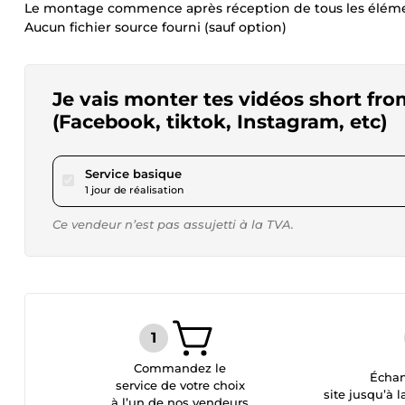
Le montage commence après réception de tous les élém
Aucun fichier source fourni (sauf option)
Je vais monter tes vidéos short fro
(Facebook, tiktok, Instagram, etc)
pour 15,00 $US
Service basique
1 jour de réalisation
Ce vendeur n’est pas assujetti à la TVA.
Commandez le
Échan
service de votre choix
site jusqu’à l
à l’un de nos vendeurs