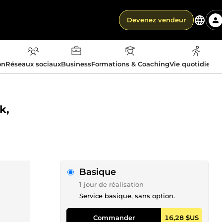
Devenez vendeur
on
Réseaux sociaux
Business
Formations & Coaching
Vie quotidienn
k,
Basique
1 jour de réalisation
Service basique, sans option.
Commander
16,28 $US