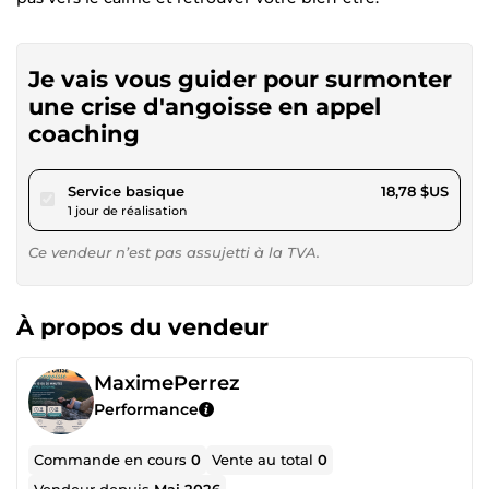
Je vais vous guider pour surmonter
une crise d'angoisse en appel
coaching
pour 17,31 $US
Service basique
18,78 $US
1 jour de réalisation
Ce vendeur n’est pas assujetti à la TVA.
À propos du vendeur
MaximePerrez
Performance
Commande en cours
0
Vente au total
0
Vendeur depuis
Mai 2026