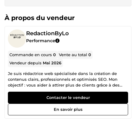
À propos du vendeur
RedactionByLo
Performance
Commande en cours
0
Vente au total
0
Vendeur depuis
Mai 2026
Je suis rédactrice web spécialisée dans la création de
contenus clairs, professionnels et optimisés SEO. Mon
objectif : vous aider à attirer plus de clients grâce à des
textes qui donnent envie de lire… et d’acheter. ✔️ Articles
de blog ✔️ Fiches produits ✔️ Pages de vente ✔️ Réécriture
Contacter le vendeur
et correction ✔️ Amélioration de textes générés par IA (Chat
GPT, etc..) 👉 Vous avez utilisé une IA pour rédiger un texte
En savoir plus
mais le résultat fait trop &quot;robot&quot;? Je le
transforme en un contenu fluide, naturel et professionnel,
capable de capter l'attention et de convaincre vos lecteurs.
Je m’adapte à votre ton, votre cible et vos objectifs pour un