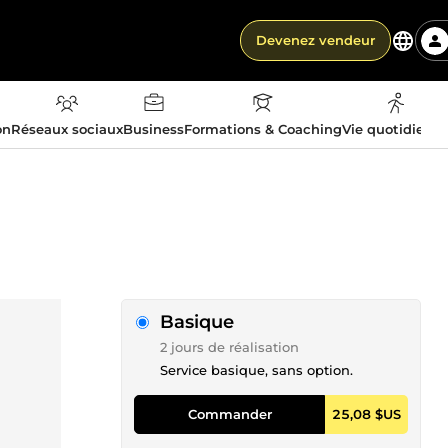
Devenez vendeur
on
Réseaux sociaux
Business
Formations & Coaching
Vie quotidienn
Basique
2 jours de réalisation
Service basique, sans option.
Commander
25,08 $US