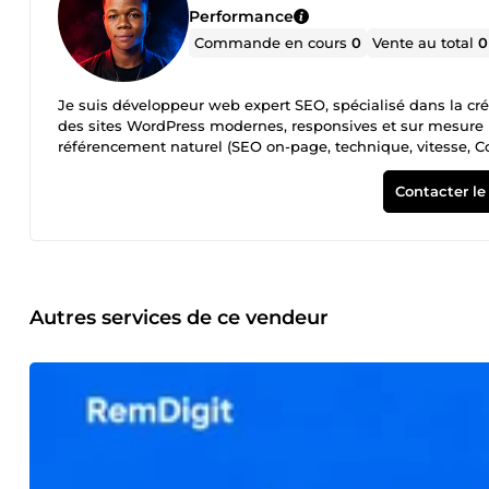
Performance
Commande en cours
0
Vente au total
0
Je suis développeur web expert SEO, spécialisé dans la création et l'optimisation de sites web performants. Je vous aide à : Créer
des sites WordPress modernes, responsives et sur mesure
référencement naturel (SEO on-page, technique, vitesse, Co
une expérience utilisateur fluide Passionné par le digital, j
pour transformer votre idée en site qui convertit vraiment !
Contacter le
Autres services de ce vendeur