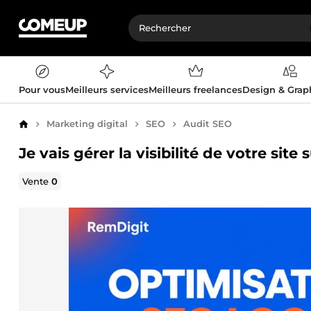
Pour vous
Meilleurs services
Meilleurs freelances
Design & Gra
Marketing digital
SEO
Audit SEO
Accueil
Je vais gérer la visibilité de votre site
Vente
0