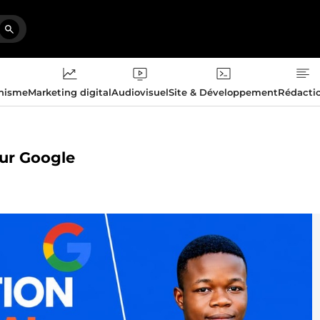
phisme
Marketing digital
Audiovisuel
Site & Développement
Rédacti
 sur Google