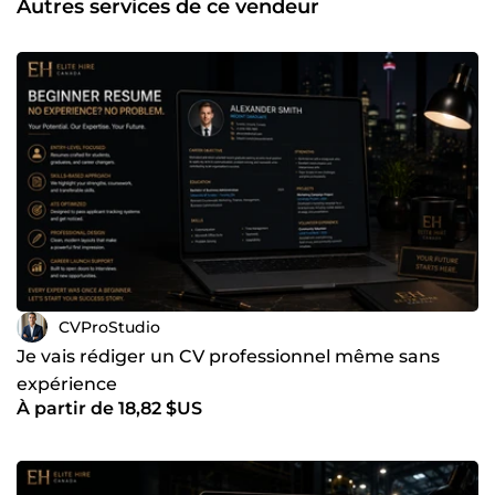
Autres services de ce vendeur
capable d’attirer l’attention des recruteurs dès les
premières secondes. Pourquoi me choisir ? ✅ Approche
personnalisée Chaque CV est adapté à votre métier, votre
expérience et vos objectifs. ✅ Optimisation stratégique
J’utilise les bonnes structures et les mots-clés recherchés
par les recruteurs. ✅ Design moderne et professionnel Des
CV élégants, lisibles et impactants. ✅ Qualité et sérieux Je
privilégie un travail propre, professionnel et livré dans les
délais. Je travaille avec des profils variés : • étudiants •
techniciens • ingénieurs • commerciaux • freelances •
cadres • profils internationaux 🚀 Prêt à améliorer votre
image professionnelle et décrocher plus d’entretiens ?
Contactez-moi dès maintenant et passons votre
candidature au niveau supérieur !
CVProStudio
Je vais rédiger un CV professionnel même sans
expérience
À partir de 18,82 $US