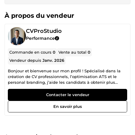
À propos du vendeur
CVProStudio
Performance
Commande en cours
0
Vente au total
0
Vendeur depuis
Janv. 2026
Bonjour et bienvenue sur mon profil ! Spécialisé dans la
création de CV professionnels, l’optimisation ATS et le
personal branding, j’aide les candidats à obtenir plus
d’entretiens grâce à des documents modernes,
stratégiques et professionnels. 🎯 Mes services : ✔ Création
Contacter le vendeur
de CV modernes et professionnels ✔ Optimisation ATS
pour passer les filtres automatiques ✔ Refonte et
En savoir plus
amélioration de CV existants ✔ Optimisation LinkedIn
professionnelle ✔ Lettres de motivation personnalisées ✔
CV internationaux (Canada, Europe, USA, Dubaï…) ✔
Branding professionnel premium Mon objectif est simple :
transformer votre candidature en véritable outil marketing