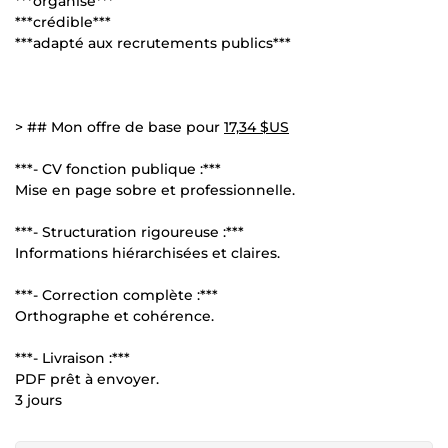
***organisé***
***crédible***
***adapté aux recrutements publics***
> ## Mon offre de base pour
17,34 $US
***- CV fonction publique :***
Mise en page sobre et professionnelle.
***- Structuration rigoureuse :***
Informations hiérarchisées et claires.
***- Correction complète :***
Orthographe et cohérence.
***- Livraison :***
PDF prêt à envoyer.
3 jours