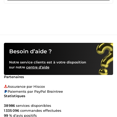
Édit Cinématique (+25 €) : Étalonnage couleur pro (look
film/thriller) et effets visuels avancés. • Sous-titres
Dynamiques (+5 €) : Textes animés, stylisés et
parfaitement synchronisés. • Livraison Express 24h (+5 €) :
Votre vidéo traitée en priorité absolue. Prêt à passer au
niveau supérieur ? Cliquez sur COMMANDER
Besoin d’aide ?
Notre service clients est à votre disposition
sur notre
centre d’aide
Partenaires
Assurance par Hiscox
Paiements par PayPal Braintree
Statistiques
38 986
services disponibles
1 335 096
commandes effectuées
99 %
d’avis positifs