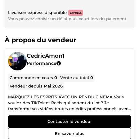
Livraison express disponible
EXPRESS
Vous pouvez choisir un délai plus court lors du paiement
À propos du vendeur
CedricAmon1
Performance
Commande en cours
0
Vente au total
0
Vendeur depuis
Mai 2026
MARQUEZ LES ESPRITS AVEC UN RENDU CINÉMA Vous
voulez des TikTok et Reels qui sortent du lot ? Je
transforme vos vidéos brutes en édits professionnels avec
un rendu cinématique et immersif. Mon offre de base à 15
€ : • Montage dynamique d'une vidéo (jusqu'à 15s). •
Contacter le vendeur
Synchronisation parfaite sur le rythme de la musique. •
Exportation en Haute Définition. Mes options &quot;Prix
En savoir plus
Lancement&quot; (Moins cher que la moyenne) : • Pack