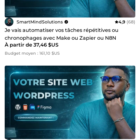
SmartMindSolutions
4,9
(68)
Je vais automatiser vos tâches répétitives ou
chronophages avec Make ou Zapier ou N8N
À partir de 37,46 $US
Budget moyen : 161,10 $US