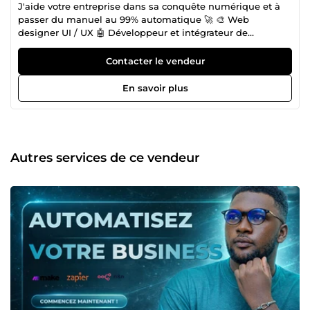
J'aide votre entreprise dans sa conquête numérique et à
passer du manuel au 99% automatique 🚀 🎨 Web
designer UI / UX 🤖 Développeur et intégrateur de
solutions Web Saas propulsé par l'intelligence artificiel ⚙️
Spécialiste en automatisation des processus métiers. 🥇
Contacter le vendeur
Top prestataire certifié en automatisation avec Zapier sur
ComeUp. 🥇 Top prestataire certifié IU/ UX avec Figma ⭐
En savoir plus
Plus de 150 avis positifs. 🎢 Plus de 7 années d'expérience.
Autres services de ce vendeur