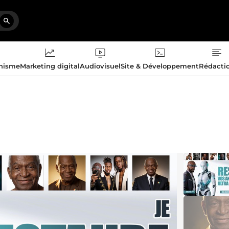
phisme
Marketing digital
Audiovisuel
Site & Développement
Rédacti