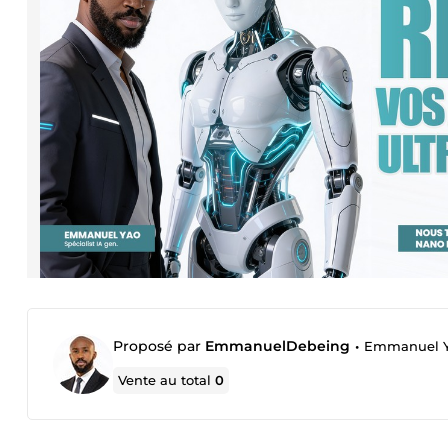
Proposé par
EmmanuelDebeing
•
Emmanuel 
Vente au total
0