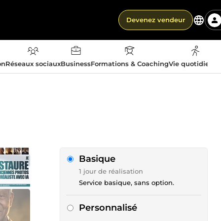
Devenez vendeur
on
Réseaux sociaux
Business
Formations & Coaching
Vie quotidienn
Basique
1 jour de réalisation
Service basique, sans option.
Personnalisé