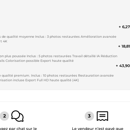
+ 6,2
rt 4K
+ 18,8
ls Colorisation possible Export haute qualité
+ 43,9
estaurées Restauration avancée
isation incluse Export Full HD haute qualité (4K)
gez par chat sur le
Le vendeur n’est payé que