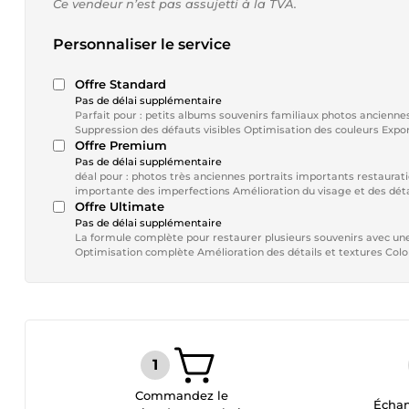
Ce vendeur n’est pas assujetti à la TVA.
Personnaliser le service
Offre Standard
Pas de délai supplémentaire
Parfait pour : petits albums souvenirs familiaux photos anciennes de qualité moyenne Inclus : 3 photos restaurées Amélioration avancée
Suppression des défauts visibles Optimisation des couleurs Expo
Offre Premium
Pas de délai supplémentaire
déal pour : photos très anciennes portraits importants restauration plus poussée Inclus : 5 photos restaurées Travail détaillé IA Réduction
importante des imperfections Amélioration du visage et des détai
Offre Ultimate
Pas de délai supplémentaire
La formule complète pour restaurer plusieurs souvenirs avec une qualité premium. Inclus : 10 photos r
Optimisation complète Amélioration des détails et textures Color
Commandez le
Échan