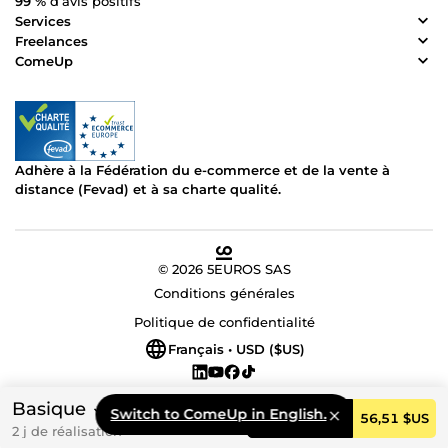
99 %
d’avis positifs
Services
Freelances
ComeUp
Adhère à la Fédération du e-commerce et de la vente à
distance (Fevad) et à sa charte qualité.
© 2026 5EUROS SAS
Conditions générales
Politique de confidentialité
Français • USD ($US)
Basique
Switch to ComeUp in English.
Commander
56,51 $US
2 j de réalisation