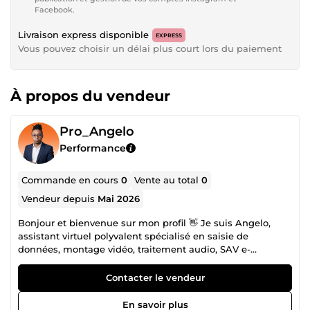
Facebook.
Livraison express disponible
EXPRESS
Vous pouvez choisir un délai plus court lors du paiement
À propos du vendeur
Pro_Angelo
Performance
Commande en cours
0
Vente au total
0
Vendeur depuis
Mai 2026
Bonjour et bienvenue sur mon profil 👋 Je suis Angelo,
assistant virtuel polyvalent spécialisé en saisie de
données, montage vidéo, traitement audio, SAV e-
commerce, gestion de boutique Shopify, prospection
commerciale et community management. Organisé,
Contacter le vendeur
réactif et orienté résultats, je vous accompagne dans la
gestion et le développement de votre activité digitale. 💼
En savoir plus