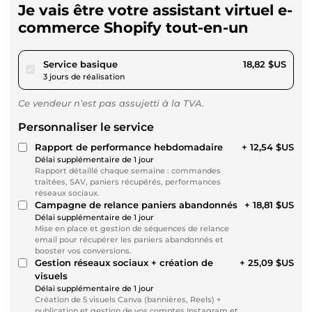
Je vais être votre assistant virtuel e-
commerce Shopify tout-en-un
pour 17,34 $US
Service basique
18,82 $US
3 jours de réalisation
Ce vendeur n’est pas assujetti à la TVA.
Personnaliser le service
Rapport de performance hebdomadaire
+ 12,54 $US
Délai supplémentaire de 1 jour
Rapport détaillé chaque semaine : commandes
traitées, SAV, paniers récupérés, performances
réseaux sociaux.
Campagne de relance paniers abandonnés
+ 18,81 $US
Délai supplémentaire de 1 jour
Mise en place et gestion de séquences de relance
email pour récupérer les paniers abandonnés et
booster vos conversions.
Gestion réseaux sociaux + création de
+ 25,09 $US
visuels
Délai supplémentaire de 1 jour
Création de 5 visuels Canva (bannières, Reels) +
publication et gestion de vos comptes Instagram et