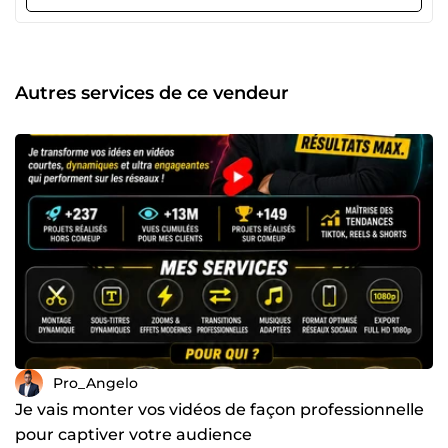
Mes compétences principales : ⌨️ Saisie de données rapide
et précise 🎬 Montage vidéo (contenus pour réseaux
sociaux, Reels, TikTok, YouTube…) 🎧 Traitement et
amélioration audio 📩 SAV e-commerce (gestion des
messages, commandes et réclamations clients) 🛒 Gestion
Autres services de ce vendeur
de boutique Shopify 📞 Prospection B to C (recherche et
prise de contact clients) 📱 Community Management via
Meta Business Suite 🚀 Pourquoi me choisir ? ✔ Profil
polyvalent et orienté service client ✔ Bonne maîtrise des
outils e-commerce et réseaux sociaux ✔ Travail
professionnel, rapide et soigné ✔ Respect des délais et
excellente communication 🎯 Mon objectif est de vous
aider à optimiser votre gestion client, améliorer votre
présence digitale et développer efficacement votre activité
en ligne. N’hésitez pas à me contacter pour discuter de
votre projet. Je serai ravi de collaborer avec vous 🤝
Pro_Angelo
Je vais monter vos vidéos de façon professionnelle
pour captiver votre audience