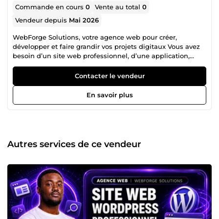
Commande en cours
0
Vente au total
0
Vendeur depuis
Mai 2026
WebForge Solutions, votre agence web pour créer,
développer et faire grandir vos projets digitaux Vous avez
besoin d’un site web professionnel, d’une application,
d’une solution IA, d’une optimisation SEO ou d’une
stratégie digitale claire pour développer votre activité ?
Contacter le vendeur
Bienvenue chez WebForge Solutions. Nous sommes une
agence digitale spécialisée dans le développement web,
En savoir plus
la création de sites internet, les applications web, le SEO,
l’intelligence artificielle, l’automatisation, la maintenance
technique et la stratégie digitale. Notre mission est simple
: transformer vos idées en solutions digitales concrètes,
professionnelles, utiles et performantes. Pourquoi
Autres services de ce vendeur
WebForge Solutions existe ? Aujourd’hui, beaucoup
d’entrepreneurs, PME, startups, indépendants et porteurs
de projets savent qu’ils ont besoin d’une présence digitale
sérieuse, mais ne savent pas toujours par où commencer.
Certains ont besoin d’un site vitrine clair. D’autres veulent
vendre en ligne. D’autres veulent automatiser leurs tâches.
D’autres veulent améliorer leur visibilité sur Google.
D’autres encore veulent lancer une application web, un