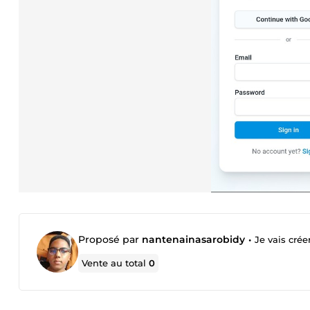
Proposé par
nantenainasarobidy
•
Je vais cré
Vente au total
0