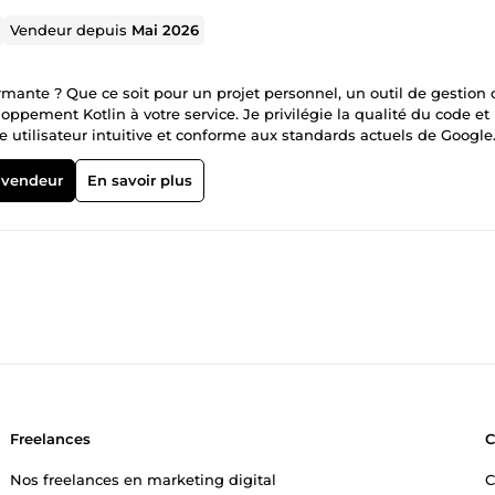
Vendeur depuis
Mai 2026
mante ? Que ce soit pour un projet personnel, un outil de gestion 
ppement Kotlin à votre service. Je privilégie la qualité du code et
e utilisateur intuitive et conforme aux standards actuels de Google.
 technique de votre projet : Étude de la faisabilité technique de vo
stimation du temps de développement nécessaire. Note : Cette étap
 vendeur
En savoir plus
Freelances
Nos freelances en marketing digital
C