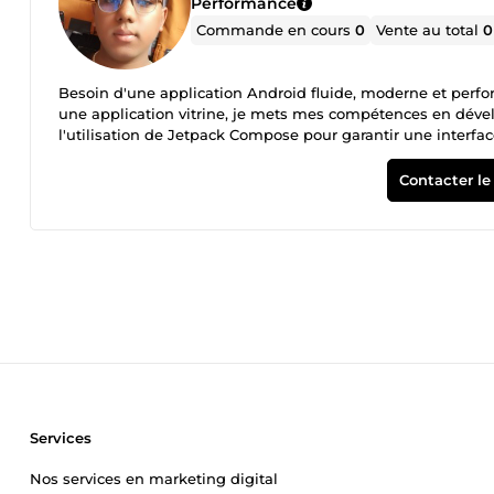
Performance
Commande en cours
0
Vente au total
0
Besoin d'une application Android fluide, moderne et perfor
une application vitrine, je mets mes compétences en dévelo
l'utilisation de Jetpack Compose pour garantir une interfac
Mon offre de base pour 5 € ~Pour 5 €, je réalise une analyse
idée. Recommandations sur les bibliothèques à utiliser. E
Contacter le
essentielle avant de passer au développement complet.
Services
Nos services en marketing digital