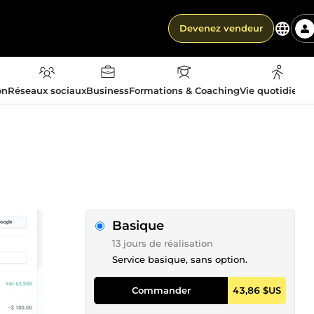
Devenez vendeur
on
Réseaux sociaux
Business
Formations & Coaching
Vie quotidienn
Basique
13 jours de réalisation
Service basique, sans option.
Commander
43,86 $US