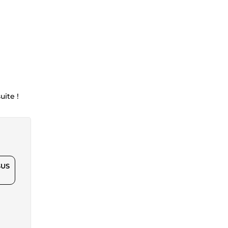
uite !
$US