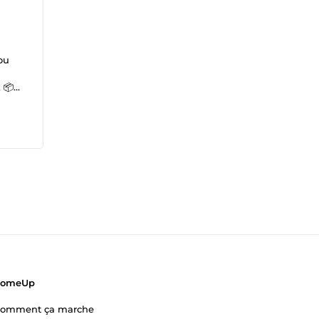
ou
 📦
tre
e est
ComeUp
omment ça marche