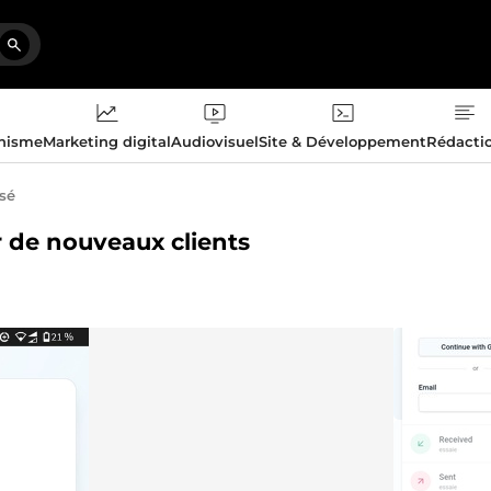
phisme
Marketing digital
Audiovisuel
Site & Développement
Rédacti
isé
er de nouveaux clients