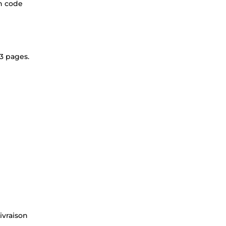
un code
 3 pages.
ivraison