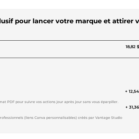
usif pour lancer votre marque et attirer 
18,82 
+ 12,5
mat PDF pour suivre vos actions jour après jour sans vous éparpiller.
+ 31,3
rofessionnels (liens Canva personnalisables) créés par Vantage Studio