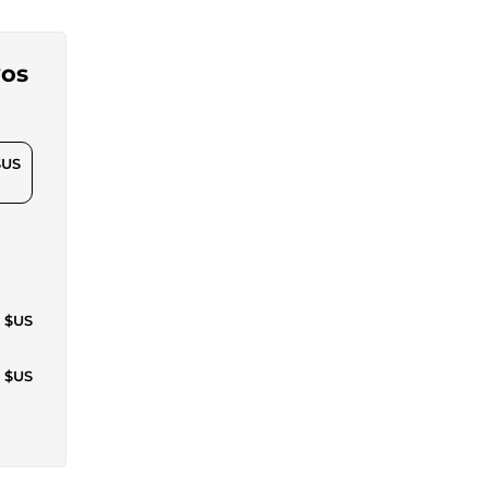
vos
$US
4 $US
6 $US