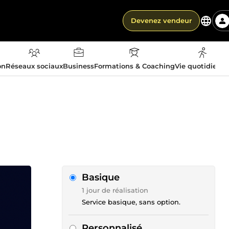
Devenez vendeur
on
Réseaux sociaux
Business
Formations & Coaching
Vie quotidienn
Basique
1 jour de réalisation
Service basique, sans option.
Personnalisé