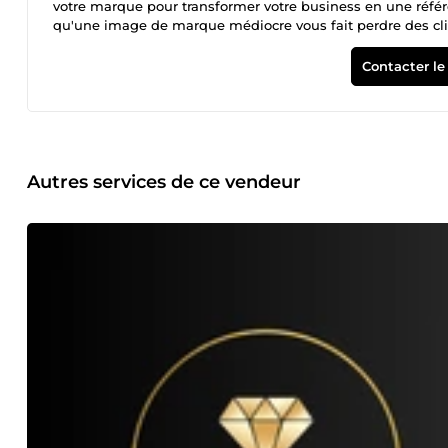
votre marque pour transformer votre business en une référ
qu'une image de marque médiocre vous fait perdre des clie
visuel : ✅ Immersion : Analyse profonde de votre ADN de m
Reveal : Mise en scène de votre logo sur des supports pre
Contacter le
(48h). • Supports de communication inclus (selon pack). 🚀
durée limitée. Donnez à votre vision l'autorité qu'elle méri
Autres services de ce vendeur