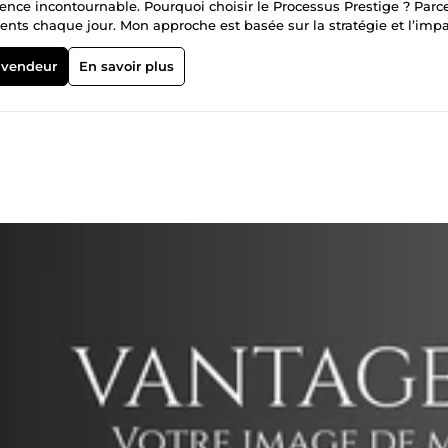
ence incontournable. Pourquoi choisir le Processus Prestige ? Parc
nts chaque jour. Mon approche est basée sur la stratégie et l’imp
arque. ✅ Création : Design sur-mesure alliant élégance et moderni
mium. Mon engagement : • Design Haute Définition. • Livraison rapi
 vendeur
En savoir plus
 Offre de lancement exclusive : Profitez du Pack Prestige à 49€ pou
te. Discutons de votre projet dès maintenant.