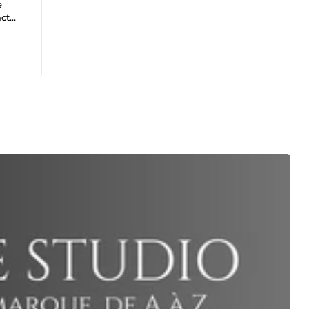
e
act
té. ✅
de
r une