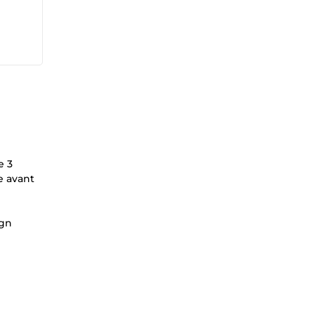
e 3
e avant
ign