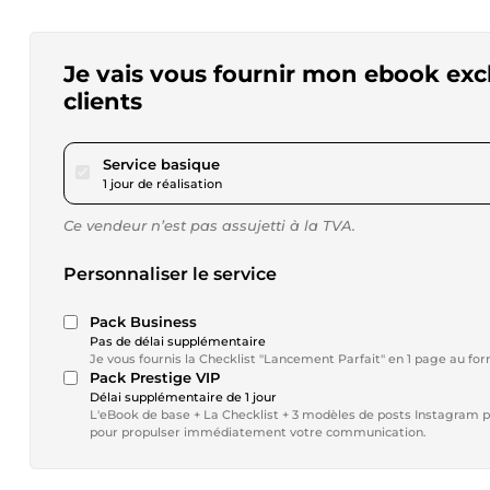
Je vais vous fournir mon ebook excl
clients
pour 17,34 $US
Service basique
1 jour de réalisation
Ce vendeur n’est pas assujetti à la TVA.
Personnaliser le service
Pack Business
Pas de délai supplémentaire
Je vous fournis la Checklist "Lancement Parfait" en 1 page au for
Pack Prestige VIP
Délai supplémentaire de 1 jour
L'eBook de base + La Checklist + 3 modèles de posts Instagram p
pour propulser immédiatement votre communication.