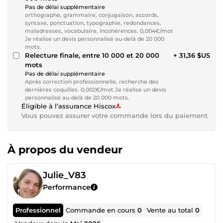
Pas de délai supplémentaire
orthographe, grammaire, conjugaison, accords,
syntaxe, ponctuation, typographie, redondances,
maladresses, vocabulaire, incohérences. 0,004€/mot
Je réalise un devis personnalisé au-delà de 20 000
mots.
Relecture finale, entre 10 000 et 20 000
+ 31,36 $US
mots
Pas de délai supplémentaire
Après correction professionnelle, recherche des
dernières coquilles. 0,002€/mot Je réalise un devis
personnalisé au-delà de 20 000 mots.
Éligible à l’assurance Hiscox
Vous pouvez assurer votre commande lors du paiement
À propos du vendeur
Julie_V83
Performance
Professionnel
Commande en cours
0
Vente au total
0