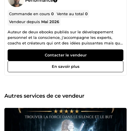
Performance
Commande en cours
0
Vente au total
0
Vendeur depuis
Mai 2026
Auteur de deux ebooks publiés sur le développement
personnel et la conscience, j'accompagne les experts,
coachs et créateurs qui ont des idées puissantes mais qui
n'arrivent pas à les mettre en mots. Je rédige pour vous : •
Ebooks &amp; guides complets • Posts réseaux sociaux •
Contacter le vendeur
Newsletters • Scripts vidéo Votre message. Votre voix. Mon
écriture.
En savoir plus
Autres services de ce vendeur