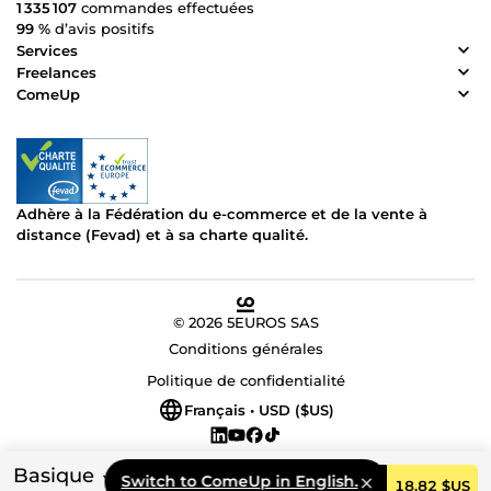
1 335 107
commandes effectuées
99 %
d’avis positifs
Services
Freelances
ComeUp
Adhère à la Fédération du e-commerce et de la vente à
distance (Fevad) et à sa charte qualité.
© 2026 5EUROS SAS
Conditions générales
Politique de confidentialité
Français • USD ($US)
Basique
Switch to ComeUp in English.
Commander
18,82 $US