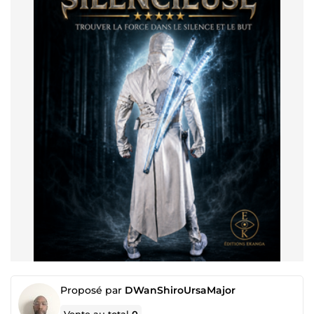
Proposé par
DWanShiroUrsaMajor